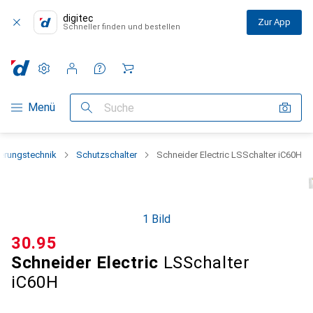
digitec
Zur App
Schneller finden und bestellen
Einstellungen
Kundenkonto
Vergleichslisten
Merklisten
Warenkorb
Navigation nach Kategorien
Menü
Suche
erungstechnik
Schutzschalter
Schneider Electric LSSchalter iC60H
1 Bild
CHF
30.95
Schneider Electric
LSSchalter
iC60H