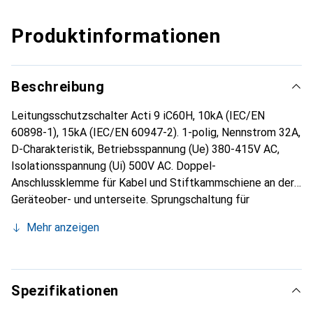
Produktinformationen
Beschreibung
Leitungsschutzschalter Acti 9 iC60H, 10kA (IEC/EN
60898-1), 15kA (IEC/EN 60947-2). 1-polig, Nennstrom 32A,
D-Charakteristik, Betriebsspannung (Ue) 380-415V AC,
Isolationsspannung (Ui) 500V AC. Doppel-
Anschlussklemme für Kabel und Stiftkammschiene an der
Geräteober- und unterseite. Sprungschaltung für
verschleissarmes Schalten der Kontakte. Mitfahrende
Mehr anzeigen
Isolationsabdeckung. Betätigung des Hutschienen-
Befestigungselements an der Gerätefrontseite für
werkzeuglose Montage und leichte Erreichbarkeit für den
Anwender. Mit mechanischer frontseitiger
Spezifikationen
Fehlermeldeanzeige (VisiTrip) zur Anzeige von