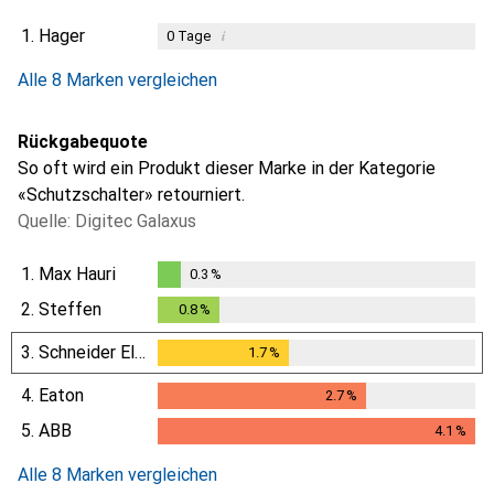
1.
Hager
i
0
Tage
i
i
i
i
Ungenügende Daten
Ungenügende Daten
Ungenügende Daten
Ungenügende Daten
Alle 8 Marken vergleichen
Rückgabequote
So oft wird ein Produkt dieser Marke in der Kategorie
«Schutzschalter» retourniert.
Quelle: Digitec Galaxus
1.
Max Hauri
0.3
%
0.3
%
2.
Steffen
0.8
%
0.8
%
3.
Schneider Electric
1.7
%
1.7
%
4.
Eaton
2.7
%
2.7
%
5.
ABB
4.1
%
4.1
%
Alle 8 Marken vergleichen