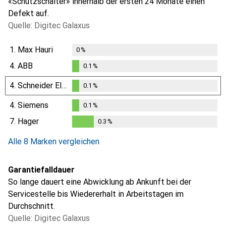
«Schutzschalter» innerhalb der ersten 24 Monate einen
Defekt auf.
Quelle: Digitec Galaxus
1.
Max Hauri
0
%
4.
ABB
0.1
%
0.1
%
4.
Schneider Electric
0.1
%
0.1
%
4.
Siemens
0.1
%
0.1
%
7.
Hager
0.3
%
0.3
%
Alle 8 Marken vergleichen
Garantiefalldauer
So lange dauert eine Abwicklung ab Ankunft bei der
Servicestelle bis Wiedererhalt in Arbeitstagen im
Durchschnitt.
Quelle: Digitec Galaxus