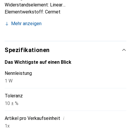
Widerstandselement: Linear
Elementwerkstoff: Cermet
Montageart: Frontplattenmontage
Mehr anzeigen
Anschlussart: Faston, Stecker, Schraube
Schaftlänge: 30,2 mm
Länge: 30 mm
Tiefe: 81,39 mm
Spezifikationen
Höhe: 46,5 mm
Toleranz: ±10 %
Das Wichtigste auf einen Blick
Serie: XB4
Nennleistung
1 W
Toleranz
10 ± %
i
Artikel pro Verkaufseinheit
1x