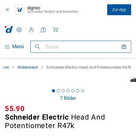
digitec
Zur App
Schneller finden und bestellen
Einstellungen
Kundenkonto
Vergleichslisten
Merklisten
Warenkorb
Navigation nach Kategorien
Menü
Suche
mente
Widerstand
Schneider Electric Head And Potentiometer R47k
7 Bilder
CHF
55.90
Schneider Electric
Head And
Potentiometer R47k