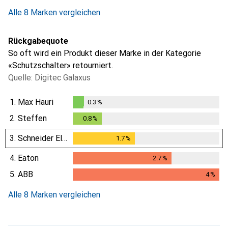
i
i
i
i
Ungenügende Daten
Ungenügende Daten
Ungenügende Daten
Ungenügende Daten
Alle 8 Marken vergleichen
Rückgabequote
So oft wird ein Produkt dieser Marke in der Kategorie
«Schutzschalter» retourniert.
Quelle: Digitec Galaxus
1.
Max Hauri
0.3
%
0.3
%
2.
Steffen
0.8
%
0.8
%
3.
Schneider Electric
1.7
%
1.7
%
4.
Eaton
2.7
%
2.7
%
5.
ABB
4
%
4
%
Alle 8 Marken vergleichen