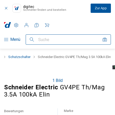
digitec
Zur App
Schneller finden und bestellen
Einstellungen
Kundenkonto
Vergleichslisten
Merklisten
Warenkorb
Navigation nach Kategorien
Menü
Suche
k
Schutzschalter
Schneider Electric GV4PE Th/Mag 3.5A 100kA Elin
1 Bild
Schneider Electric
GV4PE Th/Mag
3.5A 100kA Elin
Marke
Bewertungen