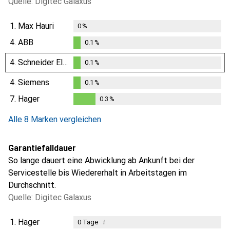
Quelle: Digitec Galaxus
1.
Max Hauri
0
%
4.
ABB
0.1
%
0.1
%
4.
Schneider Electric
0.1
%
0.1
%
4.
Siemens
0.1
%
0.1
%
7.
Hager
0.3
%
0.3
%
Alle 8 Marken vergleichen
Garantiefalldauer
So lange dauert eine Abwicklung ab Ankunft bei der
Servicestelle bis Wiedererhalt in Arbeitstagen im
Durchschnitt.
Quelle: Digitec Galaxus
1.
Hager
i
0
Tage