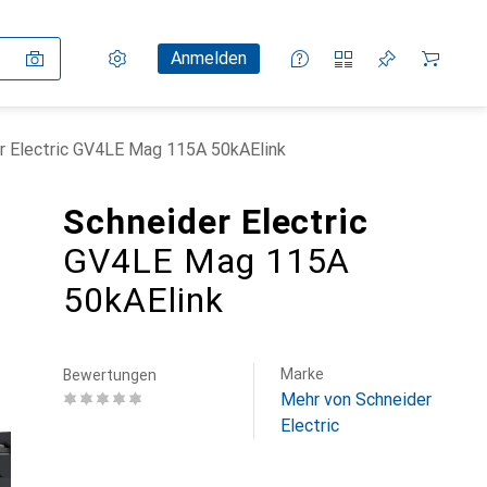
Einstellungen
Kundenkonto
Vergleichslisten
Merklisten
Warenkorb
Anmelden
r Electric GV4LE Mag 115A 50kAElink
Schneider Electric
GV4LE Mag 115A
50kAElink
Marke
Bewertungen
Mehr von Schneider
Electric