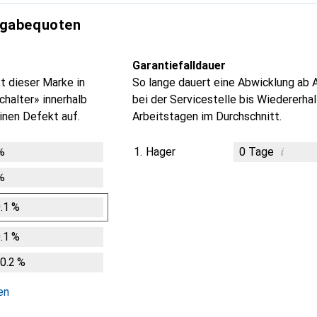
kgabequoten
Garantiefalldauer
t dieser Marke in
So lange dauert eine Abwicklung ab 
halter» innerhalb
bei der Servicestelle bis Wiedererhal
inen Defekt auf.
Arbeitstagen im Durchschnitt.
i
%
1.
Hager
0
Tage
Ungenügende Da
Ungenügende Da
Ungenügende Da
Ungenügende Da
%
.1
%
.1
%
0.2
%
en