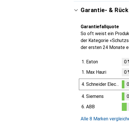
Garantie- & Rüc
Garantiefallquote
So oft weist ein Produk
der Kategorie «Schutzsc
der ersten 24 Monate e
1.
Eaton
0
1.
Max Hauri
0
4.
Schneider Electric
0
0.1
%
4.
Siemens
0
0.1
%
6.
ABB
0.2
%
Alle 8 Marken vergleich