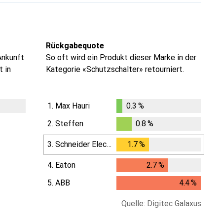
Rückgabequote
Ankunft
So oft wird ein Produkt dieser Marke in der
t in
Kategorie «Schutzschalter» retourniert.
1.
Max Hauri
0.3
%
i
i
i
i
ten
ten
ten
ten
0.3
%
2.
Steffen
0.8
%
0.8
%
3.
Schneider Electric
1.7
%
1.7
%
4.
Eaton
2.7
%
2.7
%
5.
ABB
4.4
%
4.4
%
Quelle: Digitec Galaxus