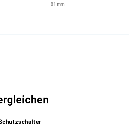
81 mm
g
ergleichen
Schutzschalter