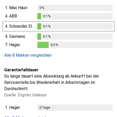
1.
Max Hauri
0
%
4.
ABB
0.1
%
0.1
%
4.
Schneider Electric
0.1
%
0.1
%
4.
Siemens
0.1
%
0.1
%
7.
Hager
0.3
%
0.3
%
Alle 8 Marken vergleichen
Garantiefalldauer
So lange dauert eine Abwicklung ab Ankunft bei der
Servicestelle bis Wiedererhalt in Arbeitstagen im
Durchschnitt.
Quelle: Digitec Galaxus
1.
Hager
i
0
Tage
i
i
i
i
Ungenügende Daten
Ungenügende Daten
Ungenügende Daten
Ungenügende Daten