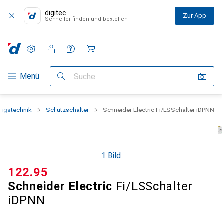
digitec
Zur App
Schneller finden und bestellen
Einstellungen
Kundenkonto
Vergleichslisten
Merklisten
Warenkorb
Navigation nach Kategorien
Menü
Suche
ngstechnik
Schutzschalter
Schneider Electric Fi/LSSchalter iDPNN
1 Bild
CHF
122.95
Schneider Electric
Fi/LSSchalter
iDPNN