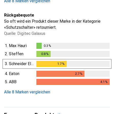
Alle 8 Marken vergleichen
Rückgabequote
So oft wird ein Produkt dieser Marke in der Kategorie
«Schutzschalter» retourniert.
Quelle: Digitec Galaxus
1.
Max Hauri
0.3
%
0.3
%
2.
Steffen
0.8
%
0.8
%
3.
Schneider Electric
1.7
%
1.7
%
4.
Eaton
2.7
%
2.7
%
5.
ABB
4.1
%
4.1
%
Alle 8 Marken vergleichen