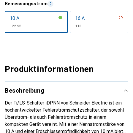
Bemessungsstrom
2
10 A
16 A
CHF
122.95
CHF
113.–
Produktinformationen
Beschreibung
Der Fi/LS-Schalter iDPNN von Schneider Electric ist ein
hochentwickelter Fehlerstromschutzschalter, der sowohl
Überstrom- als auch Fehlerstromschutz in einem
kompakten Gerät vereint. Mit einer Nennstromstärke von
10 A und einer Erdschlussempfindlichkeit von 10 mA bietet