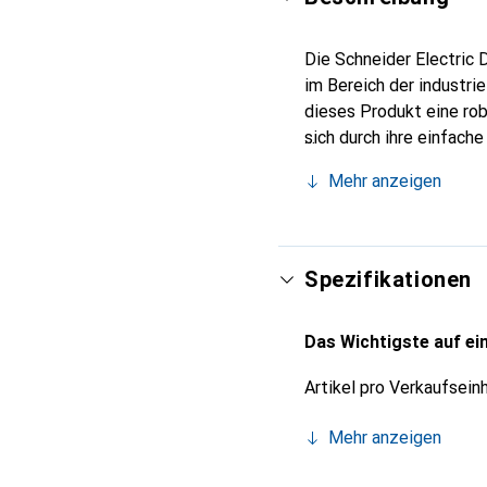
Die Schneider Electric
im Bereich der industr
dieses Produkt eine ro
sich durch ihre einfach
ermöglicht wird. Dies s
Mehr anzeigen
erheblich. Die Konstruk
industrieller Umgebunge
Qualität und Effizienz l
Spezifikationen
Das Wichtigste auf ein
Artikel pro Verkaufsein
Mehr anzeigen