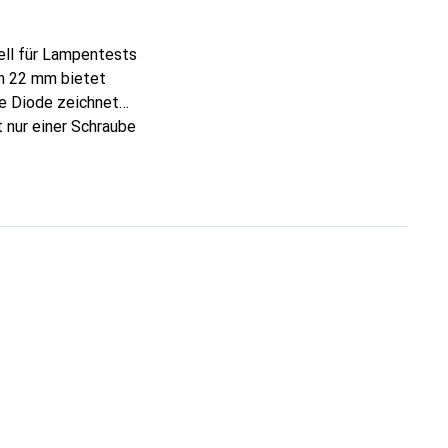
ell für Lampentests
on 22 mm bietet
ie Diode zeichnet
 nur einer Schraube
die Montagezeit
en anspruchsvoller
für alle, die Wert auf