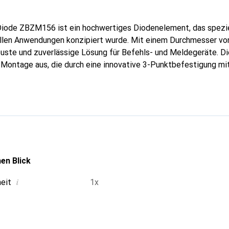
 Diode ZBZM156 ist ein hochwertiges Diodenelement, das spezi
iellen Anwendungen konzipiert wurde. Mit einem Durchmesser v
buste und zuverlässige Lösung für Befehls- und Meldegeräte. D
e Montage aus, die durch eine innovative 3-Punktbefestigung mit
orgt nicht nur für eine hohe Sicherheit, sondern reduziert auch 
tion ist auf Langlebigkeit ausgelegt und erfüllt die Anforderung
n. Die Schneider Electric Diode ist ein unverzichtbares Zubehör 
egen.
en Blick
i
heit
1x