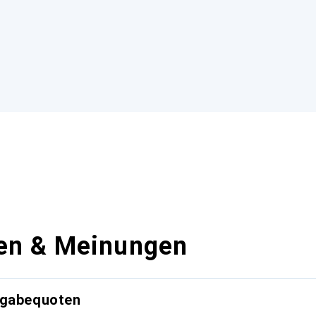
en & Meinungen
kgabequoten