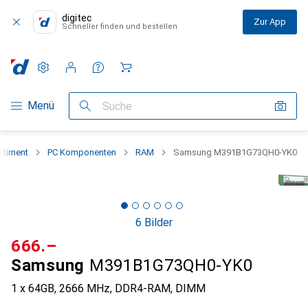
digitec
Zur App
Schneller finden und bestellen
Einstellungen
Kundenkonto
Vergleichslisten
Merklisten
Warenkorb
Navigation nach Kategorien
Menü
Suche
rtiment
PC Komponenten
RAM
Samsung M391B1G73QH0-YK0
6 Bilder
CHF
666.–
Samsung
M391B1G73QH0-YK0
1 x 64GB, 2666 MHz, DDR4-RAM, DIMM