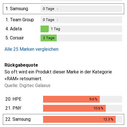
1.
Samsung
i
0
Tage
1.
Team Group
i
0
Tage
4.
Adata
1
Tag
1
Tag
5.
Corsair
2
Tage
2
Tage
Alle 25 Marken vergleichen
Rückgabequote
So oft wird ein Produkt dieser Marke in der Kategorie
«RAM» retourniert.
Quelle: Digitec Galaxus
20.
HPE
9.6
%
9.6
%
21.
PNY
10.6
%
10.6
%
22.
Samsung
12.3
%
12.3
%