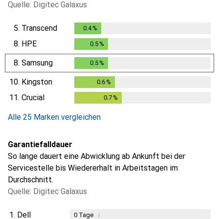
Quelle: Digitec Galaxus
5.
Transcend
0.4
%
0.4
%
8.
HPE
0.5
%
0.5
%
8.
Samsung
0.5
%
0.5
%
10.
Kingston
0.6
%
0.6
%
11.
Crucial
0.7
%
0.7
%
Alle 25 Marken vergleichen
Garantiefalldauer
So lange dauert eine Abwicklung ab Ankunft bei der
Servicestelle bis Wiedererhalt in Arbeitstagen im
Durchschnitt.
Quelle: Digitec Galaxus
1.
Dell
i
0
Tage