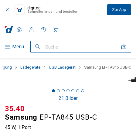
digitec
Zur App
Schneller finden und bestellen
Einstellungen
Kundenkonto
Vergleichslisten
Merklisten
Warenkorb
Navigation nach Kategorien
Menü
Suche
orgung
Ladegeräte
USB Ladegerät
Samsung EP-TA845 USB-C
21 Bilder
CHF
35.40
Samsung
EP-TA845 USB-C
45 W, 1 Port