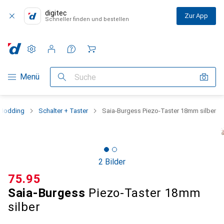
digitec
Zur App
Schneller finden und bestellen
Einstellungen
Kundenkonto
Vergleichslisten
Merklisten
Warenkorb
Navigation nach Kategorien
Menü
Suche
Modding
Schalter + Taster
Saia-Burgess Piezo-Taster 18mm silber
2 Bilder
CHF
75.95
Saia-Burgess
Piezo-Taster 18mm
silber