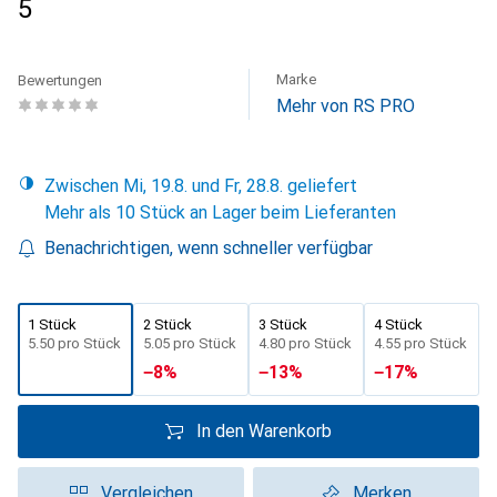
5
Marke
Bewertungen
Mehr von RS PRO
Zwischen Mi, 19.8. und Fr, 28.8. geliefert
Mehr als 10 Stück an Lager beim Lieferanten
Benachrichtigen, wenn schneller verfügbar
1 Stück
2 Stück
3 Stück
4 Stück
CHF
5.50
pro Stück
CHF
5.05
pro Stück
CHF
4.80
pro Stück
CHF
4.55
pro Stück
−
8
%
−
13
%
−
17
%
In den Warenkorb
Vergleichen
Merken