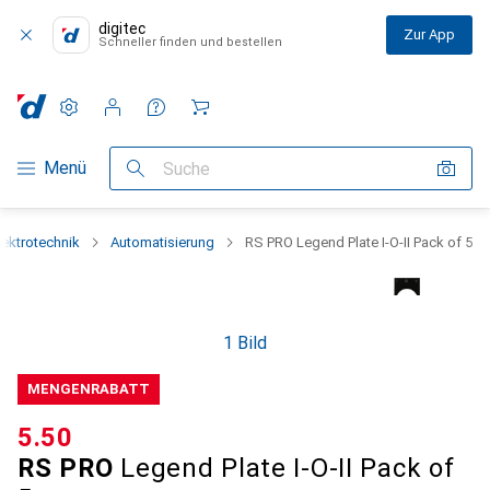
digitec
Zur App
Schneller finden und bestellen
Einstellungen
Kundenkonto
Vergleichslisten
Merklisten
Warenkorb
Navigation nach Kategorien
Menü
Suche
lektrotechnik
Automatisierung
RS PRO Legend Plate I-O-II Pack of 5
1 Bild
MENGENRABATT
CHF
5.50
RS PRO
Legend Plate I-O-II Pack of