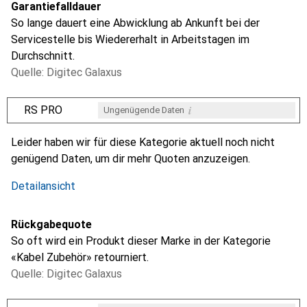
Garantiefalldauer
So lange dauert eine Abwicklung ab Ankunft bei der
Servicestelle bis Wiedererhalt in Arbeitstagen im
Durchschnitt.
Quelle: Digitec Galaxus
i
RS PRO
Ungenügende Daten
i
i
i
i
Ungenügende Daten
Ungenügende Daten
Ungenügende Daten
Ungenügende Daten
Leider haben wir für diese Kategorie aktuell noch nicht
genügend Daten, um dir mehr Quoten anzuzeigen.
Detailansicht
Rückgabequote
So oft wird ein Produkt dieser Marke in der Kategorie
«Kabel Zubehör» retourniert.
Quelle: Digitec Galaxus