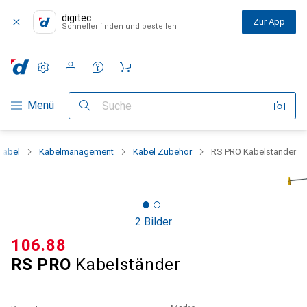
digitec
Zur App
Schneller finden und bestellen
Einstellungen
Kundenkonto
Vergleichslisten
Merklisten
Warenkorb
Navigation nach Kategorien
Menü
Suche
Kabel
Kabelmanagement
Kabel Zubehör
RS PRO Kabelständer
2 Bilder
CHF
106.88
RS PRO
Kabelständer