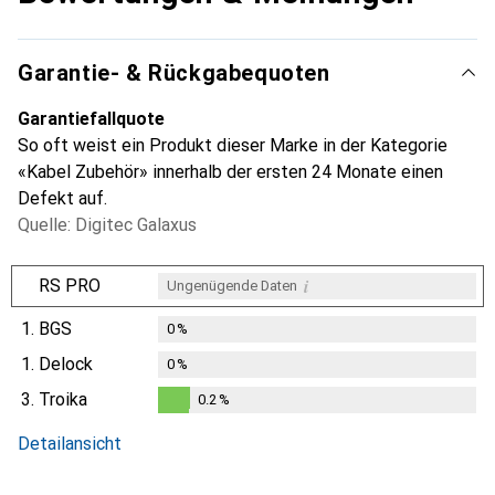
Garantie- & Rückgabequoten
Garantiefallquote
So oft weist ein Produkt dieser Marke in der Kategorie
«Kabel Zubehör» innerhalb der ersten 24 Monate einen
Defekt auf.
Quelle: Digitec Galaxus
i
RS PRO
Ungenügende Daten
1.
BGS
0
%
1.
Delock
0
%
3.
Troika
0.2
%
i
Ungenügende Daten
0.2
%
Detailansicht