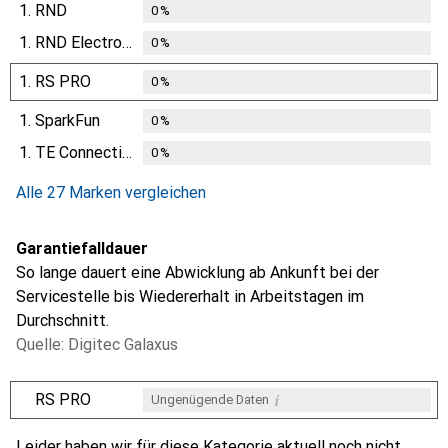
1.
RND
0
%
1.
RND Electronics
0
%
1.
RS PRO
0
%
1.
SparkFun
0
%
1.
TE Connectivity
0
%
Alle 27 Marken vergleichen
Garantiefalldauer
So lange dauert eine Abwicklung ab Ankunft bei der
Servicestelle bis Wiedererhalt in Arbeitstagen im
Durchschnitt.
Quelle: Digitec Galaxus
i
RS PRO
Ungenügende Daten
i
i
i
i
Ungenügende Daten
Ungenügende Daten
Ungenügende Daten
Ungenügende Daten
Leider haben wir für diese Kategorie aktuell noch nicht