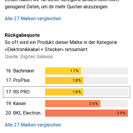
genügend Daten, um dir mehr Quoten anzuzeigen.
Alle 27 Marken vergleichen
Rückgabequote
So oft wird ein Produkt dieser Marke in der Kategorie
«Elektronikkabel + Stecker» retourniert.
Quelle: Digitec Galaxus
16.
Bachmann
1.7
%
1.7
%
17.
ProPlus
1.8
%
1.8
%
17.
RS PRO
1.8
%
1.8
%
19.
Kaiser
2.6
%
2.6
%
20.
BKL Electronic
3.9
%
3.9
%
Alle 27 Marken vergleichen