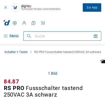
digitec
Zur App
Schneller finden und bestellen
Einstellungen
Kundenkonto
Vergleichslisten
Merklisten
Warenkorb
Navigation nach Kategorien
Menü
Suche
Schalter + Taster
RS PRO Fussschalter tastend 250VAC 3A schwarz
1 Bild
CHF
84.87
RS PRO
Fussschalter tastend
250VAC 3A schwarz