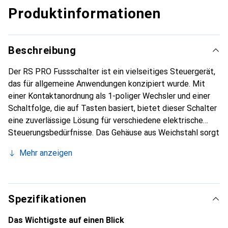
Produktinformationen
Beschreibung
Der RS PRO Fussschalter ist ein vielseitiges Steuergerät,
das für allgemeine Anwendungen konzipiert wurde. Mit
einer Kontaktanordnung als 1-poliger Wechsler und einer
Schaltfolge, die auf Tasten basiert, bietet dieser Schalter
eine zuverlässige Lösung für verschiedene elektrische
Steuerungsbedürfnisse. Das Gehäuse aus Weichstahl sorgt
für Langlebigkeit und Stabilität, während die Schutzart
Mehr anzeigen
IPX2 zusätzlichen Schutz gegen das Eindringen von
Wasser bietet. Der Fussschalter ist für eine Nennspannung
von 250 VAC und eine Nennstromstärke von 3 A ausgelegt,
was ihn für eine Vielzahl von Anwendungen geeignet
Spezifikationen
macht. Die Anschlussart ist als offenes Ende konzipiert,
was eine flexible Integration in bestehende Systeme
Das Wichtigste auf einen Blick