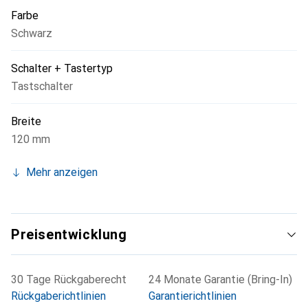
ermöglicht. Dieser Fussschalter ist eine praktische Wahl
Farbe
für alle, die eine einfache und effektive Möglichkeit zur
Schwarz
Steuerung elektrischer Geräte suchen.
Schalter + Tastertyp
Tastschalter
Breite
120 mm
Mehr anzeigen
Preisentwicklung
30 Tage Rückgaberecht
24 Monate Garantie (Bring-In)
Rückgaberichtlinien
Garantierichtlinien