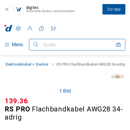
digitec
Zur App
Schneller finden und bestellen
Einstellungen
Kundenkonto
Vergleichslisten
Merklisten
Warenkorb
Navigation nach Kategorien
Menü
Suche
Elektronikkabel + Stecker
RS PRO Flachbandkabel AWG28 34-adrig
1 Bild
CHF
139.36
RS PRO
Flachbandkabel AWG28 34-
adrig