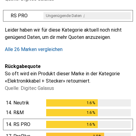
i
RS PRO
Ungenügende Daten
i
i
i
i
Ungenügende Daten
Ungenügende Daten
Ungenügende Daten
Ungenügende Daten
Leider haben wir für diese Kategorie aktuell noch nicht
genügend Daten, um dir mehr Quoten anzuzeigen.
Alle 26 Marken vergleichen
Rückgabequote
So oft wird ein Produkt dieser Marke in der Kategorie
«Elektronikkabel + Stecker» retourniert.
Quelle: Digitec Galaxus
14.
Neutrik
1.6
%
1.6
%
14.
R&M
1.6
%
1.6
%
14.
RS PRO
1.6
%
1.6
%