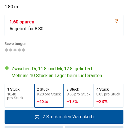
1.80 m
CHF
1.60
sparen
Angebot für
CHF
8.80
Bewertungen
Zwischen Di, 11.8. und Mi, 12.8. geliefert
Mehr als 10 Stück an Lager beim Lieferanten
1 Stück
2 Stück
3 Stück
4 Stück
CHF
10.40
CHF
9.20
pro Stück
CHF
8.65
pro Stück
CHF
8.05
pro Stück
pro Stück
−
12
%
−
17
%
−
23
%
2 Stück in den Warenkorb