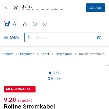
digitec
Zur App
Schneller finden und bestellen
Einstellungen
Kundenkonto
Vergleichslisten
Merklisten
Warenkorb
Navigation nach Kategorien
Menü
Suche
sortiment
Peripherie
Kabel
Stromkabel
Roline Stromkabel
3 Bilder
MENGENRABATT
CHF
9.20
Spare
CHF
2.40
Roline
Stromkabel