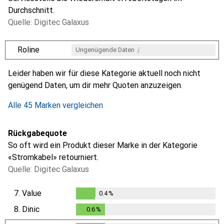
Durchschnitt.
Quelle: Digitec Galaxus
i
Roline
Ungenügende Daten
i
i
i
i
Ungenügende Daten
Ungenügende Daten
Ungenügende Daten
Ungenügende Daten
Leider haben wir für diese Kategorie aktuell noch nicht
genügend Daten, um dir mehr Quoten anzuzeigen.
Alle 45 Marken vergleichen
Rückgabequote
So oft wird ein Produkt dieser Marke in der Kategorie
«Stromkabel» retourniert.
Quelle: Digitec Galaxus
7.
Value
0.4
%
0.4
%
8.
Dinic
0.6
%
0.6
%