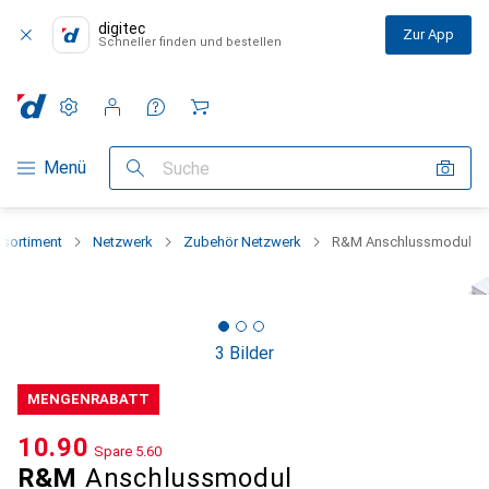
digitec
Zur App
Schneller finden und bestellen
Einstellungen
Kundenkonto
Vergleichslisten
Merklisten
Warenkorb
Navigation nach Kategorien
Menü
Suche
sortiment
Netzwerk
Zubehör Netzwerk
R&M Anschlussmodul
3 Bilder
MENGENRABATT
CHF
10.90
Spare
CHF
5.60
R&M
Anschlussmodul