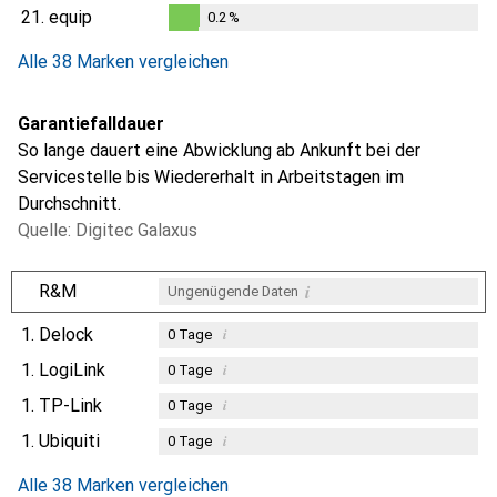
0.1
%
21.
equip
0.2
%
0.2
%
Alle 38 Marken vergleichen
Garantiefalldauer
So lange dauert eine Abwicklung ab Ankunft bei der
Servicestelle bis Wiedererhalt in Arbeitstagen im
Durchschnitt.
Quelle: Digitec Galaxus
i
R&M
Ungenügende Daten
1.
Delock
i
0
Tage
1.
LogiLink
i
0
Tage
1.
TP-Link
i
0
Tage
1.
Ubiquiti
i
0
Tage
Alle 38 Marken vergleichen