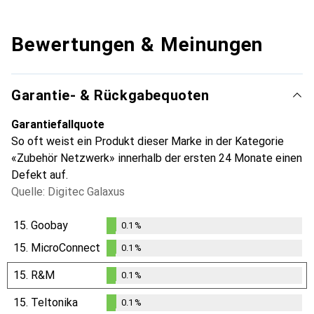
Bewertungen & Meinungen
Garantie- & Rückgabequoten
Garantiefallquote
So oft weist ein Produkt dieser Marke in der Kategorie
«Zubehör Netzwerk» innerhalb der ersten 24 Monate einen
Defekt auf.
Quelle: Digitec Galaxus
15.
Goobay
0.1
%
0.1
%
15.
MicroConnect
0.1
%
0.1
%
15.
R&M
0.1
%
0.1
%
15.
Teltonika
0.1
%