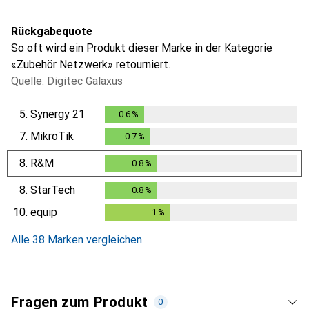
Rückgabequote
So oft wird ein Produkt dieser Marke in der Kategorie
«Zubehör Netzwerk» retourniert.
Quelle: Digitec Galaxus
5.
Synergy 21
0.6
%
0.6
%
7.
MikroTik
0.7
%
0.7
%
8.
R&M
0.8
%
0.8
%
8.
StarTech
0.8
%
0.8
%
10.
equip
1
%
1
%
Alle 38 Marken vergleichen
Fragen zum Produkt
0