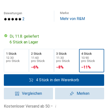
Marke
Bewertungen
Mehr von R&M
2
Di, 11.8. geliefert
6 Stück an Lager
1 Stück
2 Stück
3 Stück
4 Stück
CHF
12.30
CHF
11.60
CHF
11.30
CHF
10.90
pro Stück
pro Stück
pro Stück
pro Stück
−
6
%
−
8
%
−
11
%
4 Stück in den Warenkorb
Vergleichen
Merken
i
Kostenloser Versand ab 50.–