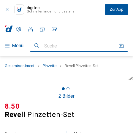
digitec
Zur App
Schneller finden und bestellen
Einstellungen
Kundenkonto
Vergleichslisten
Merklisten
Warenkorb
Navigation nach Kategorien
Menü
Suche
Gesamtsortiment
Pinzette
Revell Pinzetten-Set
2 Bilder
CHF
8.50
Revell
Pinzetten-Set