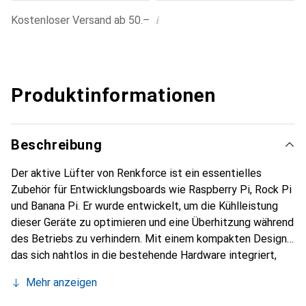
i
Kostenloser Versand ab 50.–
Produktinformationen
Beschreibung
Der aktive Lüfter von Renkforce ist ein essentielles
Zubehör für Entwicklungsboards wie Raspberry Pi, Rock Pi
und Banana Pi. Er wurde entwickelt, um die Kühlleistung
dieser Geräte zu optimieren und eine Überhitzung während
des Betriebs zu verhindern. Mit einem kompakten Design,
das sich nahtlos in die bestehende Hardware integriert,
sorgt dieser Lüfter für eine verbesserte Luftzirkulation
Mehr anzeigen
und trägt zur Stabilität und Langlebigkeit der Systeme
bei. Die Installation ist unkompliziert und erfordert keine