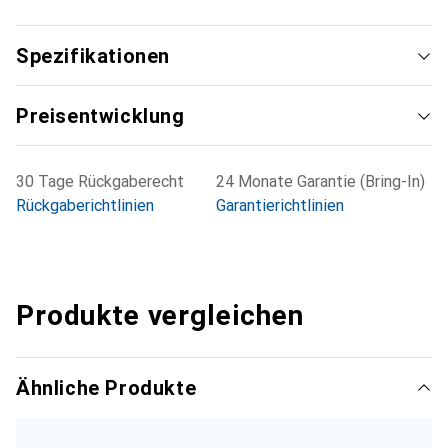
speziellen Werkzeuge, was ihn zu einer praktischen
Lösung für Entwickler und Technikbegeisterte macht, die
Spezifikationen
die Leistung ihrer Boards maximieren möchten. Der Lüfter
ist eine zuverlässige Wahl für alle, die eine effiziente
Preisentwicklung
Kühlung für ihre Projekte benötigen.
30 Tage Rückgaberecht
24 Monate Garantie (Bring-In)
Rückgaberichtlinien
Garantierichtlinien
Produkte vergleichen
Ähnliche Produkte