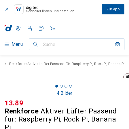
digitec
Zur App
Schneller finden und bestellen
Einstellungen
Kundenkonto
Vergleichslisten
Merklisten
Warenkorb
Navigation nach Kategorien
Menü
Suche
r
Renkforce Aktiver Lüfter Passend für: Raspberry Pi, Rock Pi, Banana Pi
4 Bilder
CHF
13.89
Renkforce
Aktiver Lüfter Passend
für: Raspberry Pi, Rock Pi, Banana
Pi