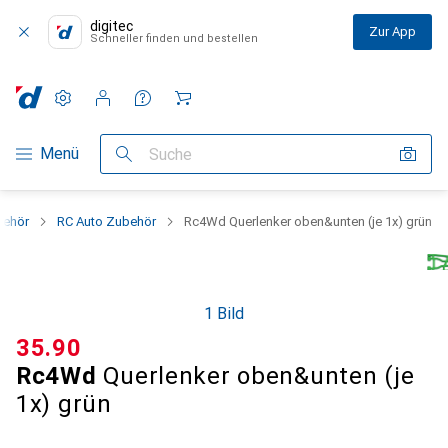
digitec
Zur App
Schneller finden und bestellen
Einstellungen
Kundenkonto
Vergleichslisten
Merklisten
Warenkorb
Navigation nach Kategorien
Menü
Suche
behör
RC Auto Zubehör
Rc4Wd Querlenker oben&unten (je 1x) grün
1 Bild
CHF
35.90
Rc4Wd
Querlenker oben&unten (je
1x) grün