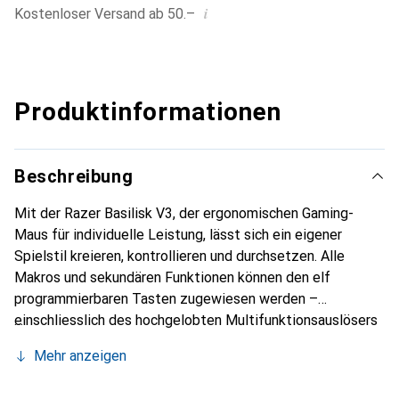
i
Kostenloser Versand ab 50.–
Produktinformationen
Beschreibung
Mit der Razer Basilisk V3, der ergonomischen Gaming-
Maus für individuelle Leistung, lässt sich ein eigener
Spielstil kreieren, kontrollieren und durchsetzen. Alle
Makros und sekundären Funktionen können den elf
programmierbaren Tasten zugewiesen werden –
einschliesslich des hochgelobten Multifunktionsauslösers
– um wichtige Aktionen wie Push-to-Talk, Ping und mehr
Mehr anzeigen
auszuführen. Mit dem HyperScroll-Tilt-Scrollrad, das sich
frei dreht, bis es gestoppt wird, kann man sich schnell