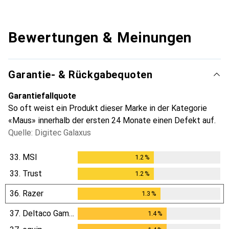
Bewertungen & Meinungen
Garantie- & Rückgabequoten
Garantiefallquote
So oft weist ein Produkt dieser Marke in der Kategorie
«Maus» innerhalb der ersten 24 Monate einen Defekt auf.
Quelle: Digitec Galaxus
33.
MSI
1.2
%
1.2
%
33.
Trust
1.2
%
1.2
%
36.
Razer
1.3
%
1.3
%
37.
Deltaco Gaming
1.4
%
1.4
%