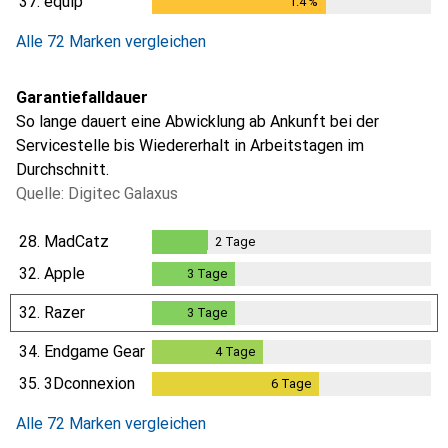
37.
equip
1.4
%
1.4
%
Alle 72 Marken vergleichen
Garantiefalldauer
So lange dauert eine Abwicklung ab Ankunft bei der
Servicestelle bis Wiedererhalt in Arbeitstagen im
Durchschnitt.
Quelle: Digitec Galaxus
28.
MadCatz
2
Tage
2
Tage
32.
Apple
3
Tage
3
Tage
32.
Razer
3
Tage
3
Tage
34.
Endgame Gear
4
Tage
4
Tage
35.
3Dconnexion
6
Tage
6
Tage
Alle 72 Marken vergleichen