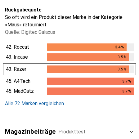
Rückgabequote
So oft wird ein Produkt dieser Marke in der Kategorie
«Maus» retourniert.
Quelle: Digitec Galaxus
42.
Roccat
3.4
%
3.4
%
43.
Incase
3.5
%
3.5
%
43.
Razer
3.5
%
3.5
%
45.
A4Tech
3.7
%
3.7
%
45.
MadCatz
3.7
%
3.7
%
Alle 72 Marken vergleichen
Magazinbeiträge
Produkttest