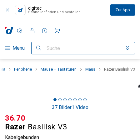
digitec
Zur App
Schneller finden und bestellen
Einstellungen
Kundenkonto
Vergleichslisten
Merklisten
Warenkorb
Navigation nach Kategorien
Menü
Suche
ent
Peripherie
Mäuse + Tastaturen
Maus
Razer Basilisk V3
37 Bilder
1 Video
CHF
36.70
Razer
Basilisk V3
Kabelgebunden