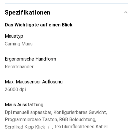
durch Inhalte bewegen. Im taktilen Modus hat man
hingegen mehr Präzision und erhält ein befriedigendes
Spezifikationen
Feedback, was ideal für das Durchschalten von Waffen
oder Fertigkeiten ist.
Das Wichtigste auf einen Blick
Maustyp
Gaming Maus
Ergonomische Handform
Rechtshänder
Max. Maussensor Auflösung
26000 dpi
Maus Ausstattung
Dpi manuell anpassbar
,
Konfigurierbares Gewicht
,
Programmierbare Tasten
,
RGB Beleuchtung
,
i
,
textilumflochtenes Kabel
Scrollrad Kipp Klick