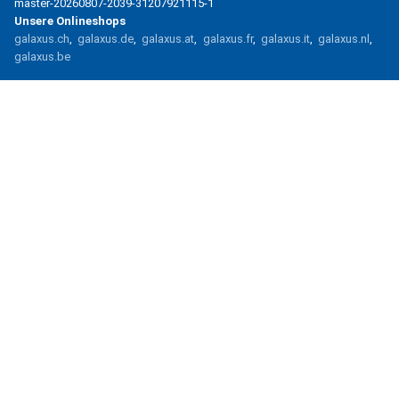
master-20260807-2039-31207921115-1
Unsere Onlineshops
galaxus.ch
galaxus.de
galaxus.at
galaxus.fr
galaxus.it
galaxus.nl
galaxus.be