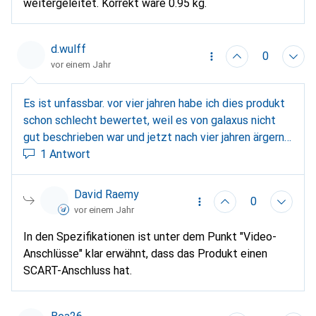
weitergeleitet. Korrekt wäre 0.95 kg.
d.wulff
0
vor einem Jahr
Es ist unfassbar. vor vier jahren habe ich dies produkt
schon schlecht bewertet, weil es von galaxus nicht
gut beschrieben war und jetzt nach vier jahren ärgern
sich viele leute darüber, dass das teil nur scart
1 Antwort
anschluss hat. Pfui galaxus Sony DVP-SR370 und
nicht Sony DVP-SR370B (B) Mal wieder typisch für
David Raemy
0
Sony, möchte wohl alle Märkte abdecken, auch den
vor einem Jahr
des Scartanschlusses??? Der Kunde wird hier
In den Spezifikationen ist unter dem Punkt "Video-
verarscht. Auch bei den Bildern gibt es keines von
Anschlüsse" klar erwähnt, dass das Produkt einen
hinten mit den Anschlüssen, wohl Absicht! Sony hat
SCART-Anschluss hat.
wohl noch massenweise Scartanschlüsse im Keller,
die raus müssen? Anders kann man sich das nicht
erklären. Warum denn nicht zusätzlich einen HDMI? -