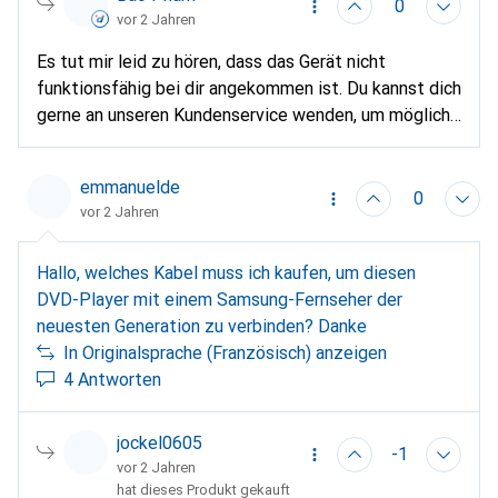
0
vor 2 Jahren
Es tut mir leid zu hören, dass das Gerät nicht
funktionsfähig bei dir angekommen ist. Du kannst dich
gerne an unseren Kundenservice wenden, um mögliche
Fehler zu melden. Dann kann deine Anfrage individuell
geprüft werden.
https://helpcenter.digitec.ch/hc...
emmanuelde
0
vor 2 Jahren
Hallo, welches Kabel muss ich kaufen, um diesen
DVD-Player mit einem Samsung-Fernseher der
neuesten Generation zu verbinden? Danke
In Originalsprache (Französisch) anzeigen
4 Antworten
jockel0605
-1
vor 2 Jahren
hat dieses Produkt gekauft