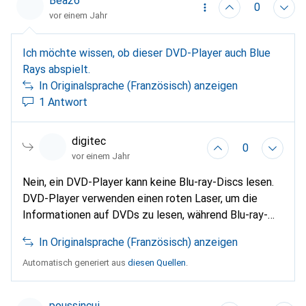
Bea26
Dies hat Digitec wohl auch noch nicht gemerkt,
0
vor einem Jahr
ansonsten hätten sie das Produkt wohl
rausgenommen? Ach ne, sie haben es wohl
Ich möchte wissen, ob dieser DVD-Player auch Blue
verwechselt. Aber, seit 2 Jahren steht dieses nun in
Rays abspielt.
den Kommentaren.
In Originalsprache (Französisch) anzeigen
1 Antwort
digitec
0
vor einem Jahr
Nein, ein DVD-Player kann keine Blu-ray-Discs lesen.
DVD-Player verwenden einen roten Laser, um die
Informationen auf DVDs zu lesen, während Blu-ray-
Discs einen blauen Laser benötigen, um ihre dichteren
In Originalsprache (Französisch) anzeigen
Daten zu lesen.
Automatisch generiert aus
diesen Quellen
.
poussincui