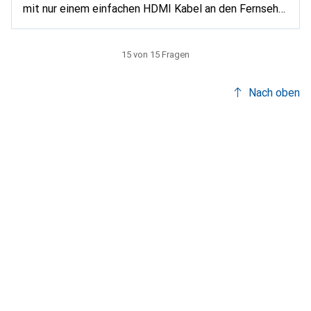
mit nur einem einfachen HDMI Kabel an den Fernseher
angeschlossen werden. Ich gehe davon aus, dass es
auch an den Laptop angeschlossen werden kann.
15 von 15 Fragen
Nach oben