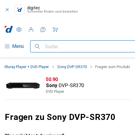
digitec
Schneller finden und bestellen
Einstellungen
Kundenkonto
Vergleichslisten
Merklisten
Warenkorb
Navigation nach Kategorien
Menü
Suche
Bluray Player + DVD Player
Sony DVP-SR370
Fragen zum Produkt
CHF
50.90
Sony
DVP-SR370
DVD Player
Fragen zu Sony DVP-SR370