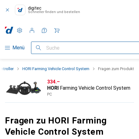
digitec
Schneller finden und bestellen
Einstellungen
Kundenkonto
Vergleichslisten
Merklisten
Warenkorb
Navigation nach Kategorien
Menü
Suche
ntroller
HORI Farming Vehicle Control System
Fragen zum Produkt
CHF
334.–
HORI
Farming Vehicle Control System
PC
Fragen zu HORI Farming
Vehicle Control System