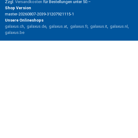
Zzgl.
Versandkosten
für Bestellungen unter
50.–
Shop Version
master-20260807-2039-31207921115-1
Unsere Onlineshops
galaxus.ch
galaxus.de
galaxus.at
galaxus.fr
galaxus.it
galaxus.nl
galaxus.be