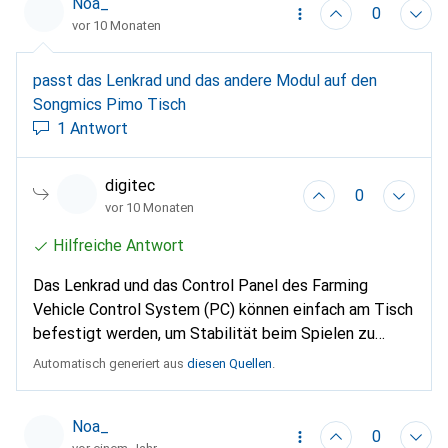
Noa_
0
vor 10 Monaten
passt das Lenkrad und das andere Modul auf den
Songmics Pimo Tisch
1 Antwort
digitec
0
vor 10 Monaten
Hilfreiche Antwort
Das Lenkrad und das Control Panel des Farming
Vehicle Control System (PC) können einfach am Tisch
befestigt werden, um Stabilität beim Spielen zu
gewährleisten. Allerdings gibt es keine spezifischen
Automatisch generiert aus
diesen Quellen
.
Angaben zur Kompatibilität mit dem Songmics Pimo
Tisch. Ob die Befestigungsmöglichkeiten und die
Noa_
Tischstärke des Songmics Pimo Tisches passen, ist
0