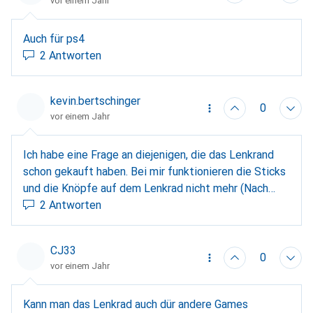
vor einem Jahr
daher nicht sicher zu sagen. Es empfiehlt sich, die
Befestigungsmechanismen des Controllers mit den
Massen und der Bauweise des Songmics Pimo
Auch für ps4
Tisches zu vergleichen oder direkt beim Hersteller
2 Antworten
des Tisches nachzufragen.
kevin.bertschinger
0
vor einem Jahr
Ich habe eine Frage an diejenigen, die das Lenkrand
schon gekauft haben. Bei mir funktionieren die Sticks
und die Knöpfe auf dem Lenkrad nicht mehr (Nach
knapp einem Monat, habe es zu Weihnachten
2 Antworten
bekommen). Hat jemand damit Erfahrungen gemacht
und kann mir sagen, wie ich dieses Problem beheben
CJ33
kann? Bevor ich es zurückgebe, will ich nichts
0
vor einem Jahr
unversucht lassen.
Kann man das Lenkrad auch dür andere Games