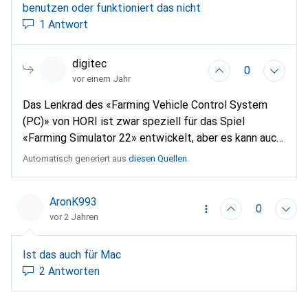
benutzen oder funktioniert das nicht
1 Antwort
digitec
0
vor einem Jahr
Das Lenkrad des «Farming Vehicle Control System
(PC)» von HORI ist zwar speziell für das Spiel
«Farming Simulator 22» entwickelt, aber es kann auch
mit anderen Spielen verwendet werden, zwar mit
Automatisch generiert aus
diesen Quellen
.
einigen Einschränkungen. - Es kann mit anderen Titeln
wie Renn- oder Simulationsspielen funktionieren, aber
AronK993
die Erfahrung kann je nach Spiel variieren. - Es kann
0
vor 2 Jahren
notwendig sein, die Tasten individuell neu
zuzuweisen, da die Standardbelegung auf «Farming
Simulator 22» ausgerichtet ist.
Ist das auch für Mac
2 Antworten