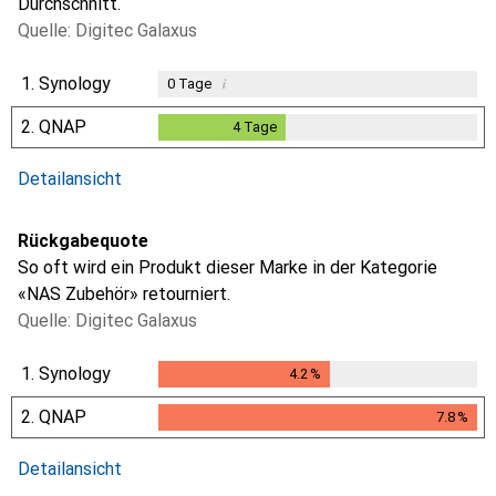
Durchschnitt.
Quelle: Digitec Galaxus
1.
Synology
i
0
Tage
2.
QNAP
4
Tage
4
Tage
Detailansicht
Rückgabequote
So oft wird ein Produkt dieser Marke in der Kategorie
«NAS Zubehör» retourniert.
Quelle: Digitec Galaxus
1.
Synology
4.2
%
4.2
%
2.
QNAP
7.8
%
7.8
%
Detailansicht