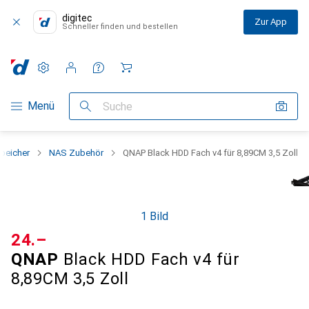
digitec
Zur App
Schneller finden und bestellen
Einstellungen
Kundenkonto
Vergleichslisten
Merklisten
Warenkorb
Navigation nach Kategorien
Menü
Suche
peicher
NAS Zubehör
QNAP Black HDD Fach v4 für 8,89CM 3,5 Zoll
1 Bild
CHF
24.–
QNAP
Black HDD Fach v4 für
8,89CM 3,5 Zoll