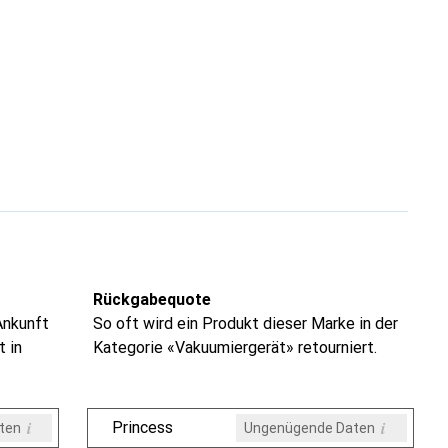
Rückgabequote
Ankunft
So oft wird ein Produkt dieser Marke in der
t in
Kategorie «Vakuumiergerät» retourniert.
i
i
Princess
ten
Ungenügende Daten