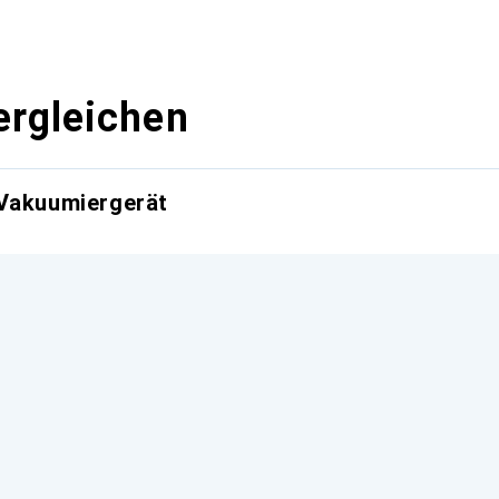
ergleichen
 Vakuumiergerät