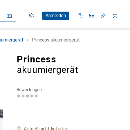
Einstellungen
Kundenkonto
Vergleichslisten
Merklisten
Warenkorb
Anmelden
uumiergerät
Princess akuumiergerät
Princess
akuumiergerät
Bewertungen
Aktuell nicht lieferbar