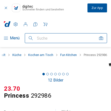
digitec
Zur App
Schneller finden und bestellen
Einstellungen
Kundenkonto
Vergleichslisten
Merklisten
Warenkorb
Navigation nach Kategorien
Menü
Suche
halt
Küche
Kochen am Tisch
Fun Kitchen
Princess 292986
12 Bilder
CHF
23.70
Princess
292986