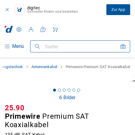
digitec
Zur App
Schneller finden und bestellen
Einstellungen
Kundenkonto
Vergleichslisten
Merklisten
Warenkorb
Navigation nach Kategorien
Menü
Suche
fangstechnik
Antennenkabel
Primewire Premium SAT Koaxialkabel
6 Bilder
CHF
25.90
Primewire
Premium SAT
Koaxialkabel
135 dB, SAT Kabel