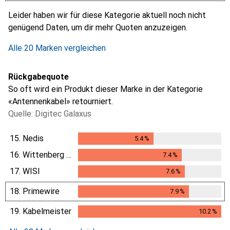
i
i
i
i
Ungenügende Daten
Ungenügende Daten
Ungenügende Daten
Ungenügende Daten
Leider haben wir für diese Kategorie aktuell noch nicht
genügend Daten, um dir mehr Quoten anzuzeigen.
Alle 20 Marken vergleichen
Rückgabequote
So oft wird ein Produkt dieser Marke in der Kategorie
«Antennenkabel» retourniert.
Quelle: Digitec Galaxus
15.
Nedis
5.4
%
5.4
%
16.
Wittenberg Antennen
7.4
%
7.4
%
17.
WISI
7.6
%
7.6
%
18.
Primewire
7.9
%
7.9
%
19.
Kabelmeister
10.2
%
10.2
%