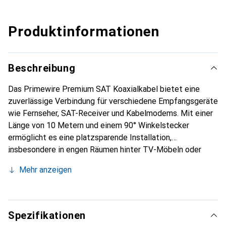
Produktinformationen
Beschreibung
Das Primewire Premium SAT Koaxialkabel bietet eine
zuverlässige Verbindung für verschiedene Empfangsgeräte
wie Fernseher, SAT-Receiver und Kabelmodems. Mit einer
Länge von 10 Metern und einem 90° Winkelstecker
ermöglicht es eine platzsparende Installation,
insbesondere in engen Räumen hinter TV-Möbeln oder
Wandhalterungen. Die Konstruktion des Kabels
Mehr anzeigen
gewährleistet eine hohe Bild- und Tonqualität, während die
vergoldeten Präzisionsstecker für eine
korrosionsresistente und passgenaue Verbindung sorgen.
Das Kabel ist für die Übertragung von analogen und
Spezifikationen
digitalen Signalen sowie für verschiedene Standards wie