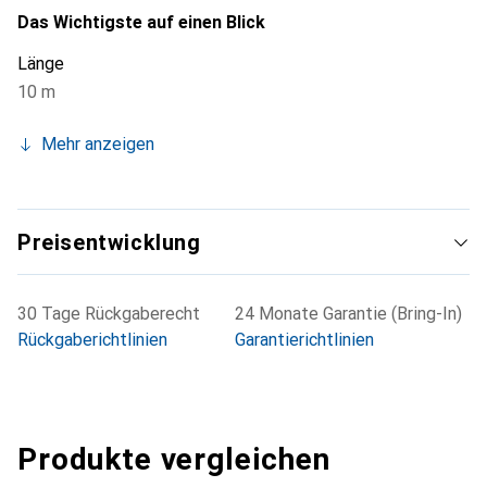
DVB-T2 HD, DVB-S, DVB-S2 und DVB-C geeignet. Die
Das Wichtigste auf einen Blick
robuste Bauweise und der flexible PVC-Knickschutz tragen
Länge
zur Langlebigkeit des Produkts bei und schützen vor
10 m
Verschleiss.
Mehr anzeigen
Preisentwicklung
30 Tage Rückgaberecht
24 Monate Garantie (Bring-In)
Rückgaberichtlinien
Garantierichtlinien
Produkte vergleichen