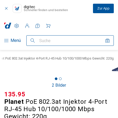
digitec
Zur App
Schneller finden und bestellen
Einstellungen
Kundenkonto
Vergleichslisten
Merklisten
Warenkorb
Navigation nach Kategorien
Menü
Suche
net PoE 802.3at Injektor 4-Port RJ-45 Hub 10/100/1000 Mbps Gewicht: 220g
2 Bilder
CHF
135.95
Planet
PoE 802.3at Injektor 4-Port
RJ-45 Hub 10/100/1000 Mbps
Gewicht: 220g