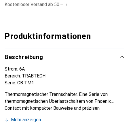
i
Kostenloser Versand ab 50.–
Produktinformationen
Beschreibung
Strom: 6A
Bereich: TRABTECH
Serie: CB TM1
Thermomagnetischer Trennschalter. Eine Serie von
thermomagnetischen Überlastschaltern von Phoenix
Contact mit kompakter Bauweise und präzisen
Stromnennwerten. Für den Einsatz in der Informations- und
Mehr anzeigen
Kommunikationstechnologie sowie in der
Prozesssteuerung. Dank der SFB-Technologie (Selective