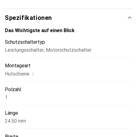
Fuse Breaking) können die Überlastschalter in einer
Vielzahl von Anwendungen eingesetzt werden.
Spezifikationen
Das Wichtigste auf einen Blick
Schutzschaltertyp
Leistungsschalter
,
Motorschutzschalter
Montageart
i
Hutschiene
Polzahl
1
Länge
24.50 mm
Breite