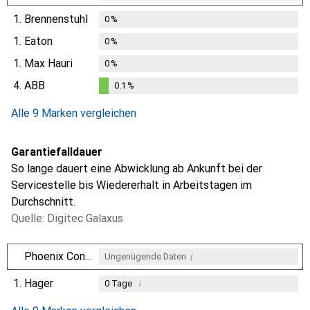
1.
Brennenstuhl
0
%
1.
Eaton
0
%
1.
Max Hauri
0
%
4.
ABB
0.1
%
0.1
%
Alle 9 Marken vergleichen
Garantiefalldauer
So lange dauert eine Abwicklung ab Ankunft bei der
Servicestelle bis Wiedererhalt in Arbeitstagen im
Durchschnitt.
Quelle: Digitec Galaxus
i
Phoenix Contact
Ungenügende Daten
1.
Hager
i
0
Tage
i
i
i
Ungenügende Daten
Ungenügende Daten
Ungenügende Daten