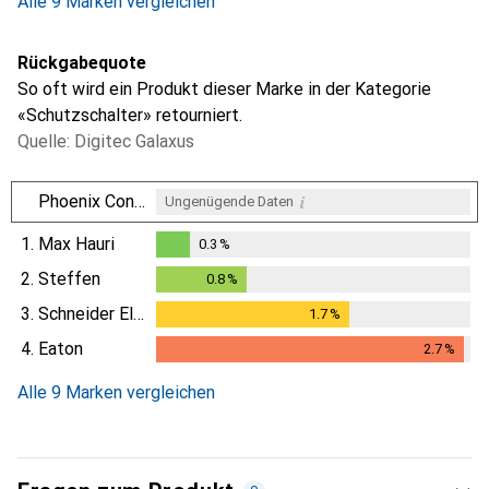
Alle 9 Marken vergleichen
Rückgabequote
So oft wird ein Produkt dieser Marke in der Kategorie
«Schutzschalter» retourniert.
Quelle: Digitec Galaxus
i
Phoenix Contact
Ungenügende Daten
1.
Max Hauri
0.3
%
0.3
%
2.
Steffen
0.8
%
0.8
%
3.
Schneider Electric
1.7
%
1.7
%
4.
Eaton
2.7
%
2.7
%
Alle 9 Marken vergleichen