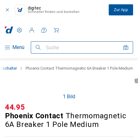
digitec
Zur App
Schneller finden und bestellen
Einstellungen
Kundenkonto
Vergleichslisten
Merklisten
Warenkorb
Navigation nach Kategorien
Menü
Suche
zschalter
Phoenix Contact Thermomagnetic 6A Breaker 1 Pole Medium
1 Bild
CHF
44.95
Phoenix Contact
Thermomagnetic
6A Breaker 1 Pole Medium