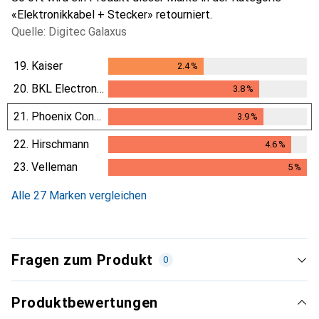
«Elektronikkabel + Stecker» retourniert.
Quelle: Digitec Galaxus
19.
Kaiser
2.4
%
2.4
%
20.
BKL Electronic
3.8
%
3.8
%
21.
Phoenix Contact
3.9
%
3.9
%
22.
Hirschmann
4.6
%
4.6
%
23.
Velleman
5
%
5
%
Alle 27 Marken vergleichen
Fragen zum Produkt
0
Produktbewertungen