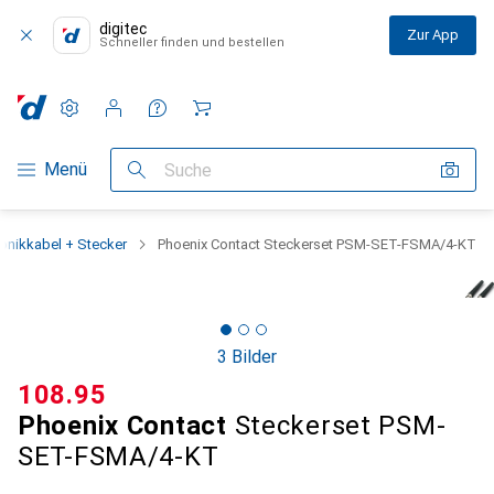
digitec
Zur App
Schneller finden und bestellen
Einstellungen
Kundenkonto
Vergleichslisten
Merklisten
Warenkorb
Navigation nach Kategorien
Menü
Suche
ronikkabel + Stecker
Phoenix Contact Steckerset PSM-SET-FSMA/4-KT
3 Bilder
CHF
108.95
Phoenix Contact
Steckerset PSM-
SET-FSMA/4-KT