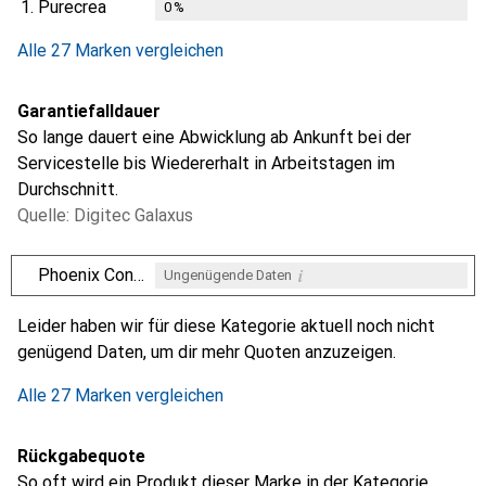
1.
Purecrea
0
%
Alle 27 Marken vergleichen
Garantiefalldauer
So lange dauert eine Abwicklung ab Ankunft bei der
Servicestelle bis Wiedererhalt in Arbeitstagen im
Durchschnitt.
Quelle: Digitec Galaxus
i
Phoenix Contact
Ungenügende Daten
i
i
i
i
Ungenügende Daten
Ungenügende Daten
Ungenügende Daten
Ungenügende Daten
Leider haben wir für diese Kategorie aktuell noch nicht
genügend Daten, um dir mehr Quoten anzuzeigen.
Alle 27 Marken vergleichen
Rückgabequote
So oft wird ein Produkt dieser Marke in der Kategorie