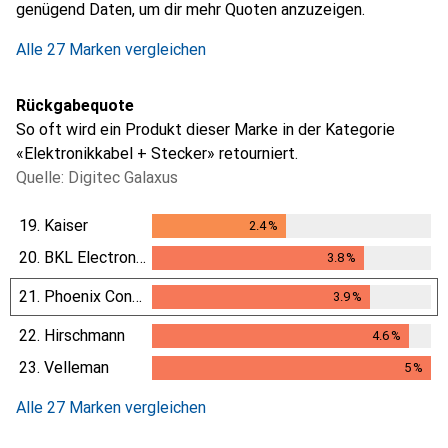
genügend Daten, um dir mehr Quoten anzuzeigen.
Alle 27 Marken vergleichen
Rückgabequote
So oft wird ein Produkt dieser Marke in der Kategorie
«Elektronikkabel + Stecker» retourniert.
Quelle: Digitec Galaxus
19.
Kaiser
2.4
%
2.4
%
20.
BKL Electronic
3.8
%
3.8
%
21.
Phoenix Contact
3.9
%
3.9
%
22.
Hirschmann
4.6
%
4.6
%
23.
Velleman
5
%
5
%
Alle 27 Marken vergleichen