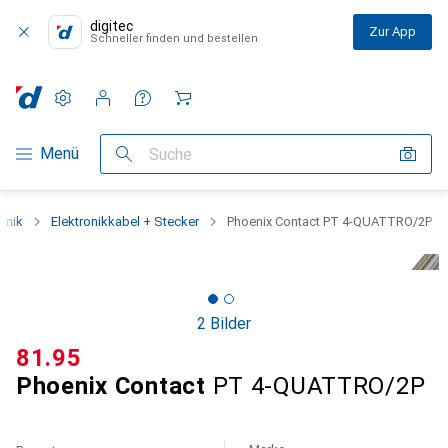
digitec
Zur App
Schneller finden und bestellen
Einstellungen
Kundenkonto
Vergleichslisten
Merklisten
Warenkorb
Navigation nach Kategorien
Menü
Suche
ronik
Elektronikkabel + Stecker
Phoenix Contact PT 4-QUATTRO/2P
2 Bilder
CHF
81.95
Phoenix Contact
PT 4-QUATTRO/2P