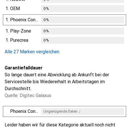
1.
OEM
0
%
1.
Phoenix Contact
0
%
1.
Play-Zone
0
%
1.
Purecrea
0
%
Alle 27 Marken vergleichen
Garantiefalldauer
So lange dauert eine Abwicklung ab Ankunft bei der
Servicestelle bis Wiedererhalt in Arbeitstagen im
Durchschnitt.
Quelle: Digitec Galaxus
i
Phoenix Contact
Ungenügende Daten
i
i
i
i
Ungenügende Daten
Ungenügende Daten
Ungenügende Daten
Ungenügende Daten
Leider haben wir für diese Kategorie aktuell noch nicht