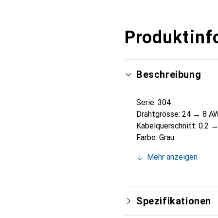
Produktinf
Beschreibung
Serie: 304
Drahtgrösse: 24 → 8 A
Kabelquerschnitt: 0.2 
Farbe: Grau
Nennstrom: 30 A
Mehr anzeigen
Anzahl Ebenen: Einfach
Anschlussart: Schraube
Betriebsspannung: 500 
Raster: 8.2 mm
Spezifikationen