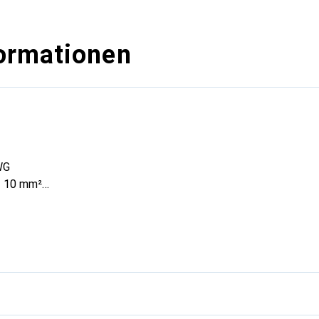
ormationen
WG
→ 10 mm²
n
V