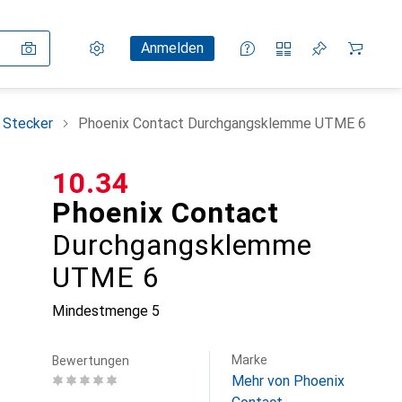
Einstellungen
Kundenkonto
Vergleichslisten
Merklisten
Warenkorb
Anmelden
+ Stecker
Phoenix Contact Durchgangsklemme UTME 6
CHF
10.34
Phoenix Contact
Durchgangsklemme
UTME 6
Mindestmenge
5
Marke
Bewertungen
Mehr von Phoenix