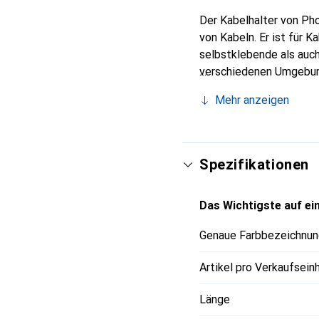
Der Kabelhalter von Pho
von Kabeln. Er ist für 
selbstklebende als auch
verschiedenen Umgebunge
robustem Polyamid gefer
Mehr anzeigen
Mit einer kompakten Gr
leicht in bestehende Sy
Kabelbinderdurchführung
Lieferumfang sind 100 S
Spezifikationen
Das Wichtigste auf ein
Genaue Farbbezeichnun
Artikel pro Verkaufsein
Länge