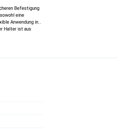
icheren Befestigung
 sowohl eine
exible Anwendung in
r Halter ist aus
ndsfähigkeit aus.
lig und lässt sich
eichtert. Im
Projekte darstellt.