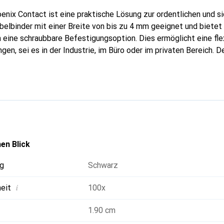
enix Contact ist eine praktische Lösung zur ordentlichen und s
Kabelbinder mit einer Breite von bis zu 4 mm geeignet und bietet
 eine schraubbare Befestigungsoption. Dies ermöglicht eine fl
n, sei es in der Industrie, im Büro oder im privaten Bereich. De
tigt und zeichnet sich durch seine Langlebigkeit und Widersta
össe von 19 mm x 19 mm und einer Höhe von 5 mm ist er unauffäl
steme integrieren. Der Kabelhalter ermöglicht eine 4-seitige
, was die Handhabung und Organisation von Kabeln erheblich erl
tück enthalten, was eine kosteneffiziente Lösung für grössere 
en Blick
g
Schwarz
i
heit
100x
1.90 cm