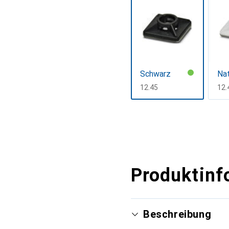
Schwarz
Na
CHF
12.45
CH
12.
Mehr anzeigen
Produktinf
Beschreibung