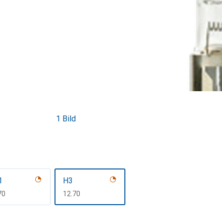
1 Bild
1
H3
F
70
CHF
12.70