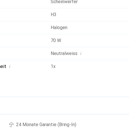
Scheinwerfer
H3
Halogen
70 W
i
Neutralweiss
i
heit
1x
g
24 Monate Garantie (Bring-In)