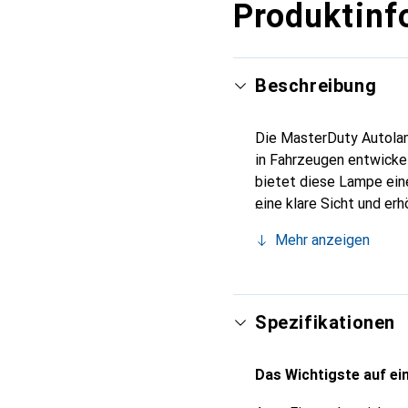
Produktinf
Beschreibung
Die MasterDuty Autolamp
in Fahrzeugen entwicke
bietet diese Lampe eine
eine klare Sicht und er
MasterDuty-Serie zeichn
Mehr anzeigen
Einsatz in anspruchsvo
ausgestattet, was ihre 
zudem für Nachhaltigkei
Produkte unterstreicht.
Spezifikationen
Das Wichtigste auf ein