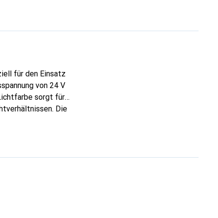
ell für den Einsatz
gsspannung von 24 V
ichtfarbe sorgt für
htverhältnissen. Die
e ideal für den
kehrszulassung
engagiert sich
Produktion dieser