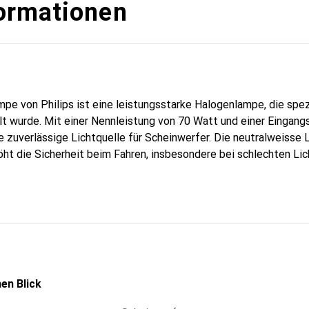
ormationen
e von Philips ist eine leistungsstarke Halogenlampe, die spezi
lt wurde. Mit einer Nennleistung von 70 Watt und einer Eingan
 zuverlässige Lichtquelle für Scheinwerfer. Die neutralweisse L
höht die Sicherheit beim Fahren, insbesondere bei schlechten Lic
et sich durch ihre extreme Vibrationsbeständigkeit aus, was si
llen Umgebungen macht. Diese Lampe ist mit einer Strassenver
Eignung für den öffentlichen Strassenverkehr bestätigt. Philips 
t und ist Teil der RE100-Initiative, was die umweltfreundliche 
en Blick