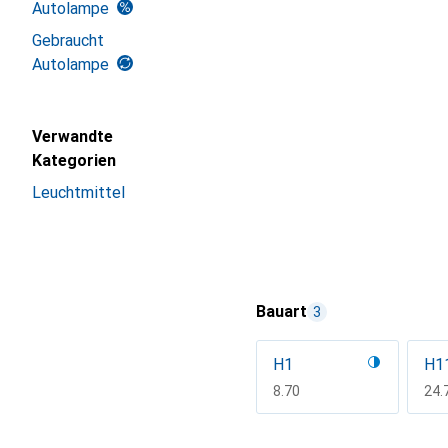
Autolampe
Gebraucht
Autolampe
Verwandte
Kategorien
Leuchtmittel
Bauart
3
H1
H1
CHF
8.70
CH
24.
Mehr anzeigen