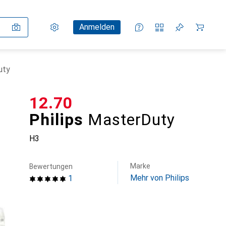
Einstellungen
Kundenkonto
Vergleichslisten
Merklisten
Warenkorb
Anmelden
uty
CHF
12.70
Philips
MasterDuty
H3
Marke
Bewertungen
Mehr von Philips
1