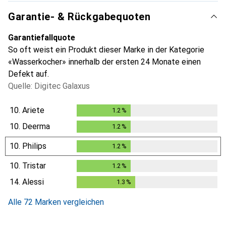
Garantie- & Rückgabequoten
Garantiefallquote
So oft weist ein Produkt dieser Marke in der Kategorie
«Wasserkocher» innerhalb der ersten 24 Monate einen
Defekt auf.
Quelle: Digitec Galaxus
10.
Ariete
1.2
%
1.2
%
10.
Deerma
1.2
%
1.2
%
10.
Philips
1.2
%
1.2
%
10.
Tristar
1.2
%
1.2
%
14.
Alessi
1.3
%
1.3
%
Alle 72 Marken vergleichen