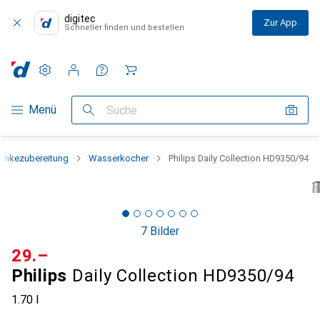
digitec
Zur App
Schneller finden und bestellen
Einstellungen
Kundenkonto
Vergleichslisten
Merklisten
Warenkorb
Navigation nach Kategorien
Menü
Suche
ränkezubereitung
Wasserkocher
Philips Daily Collection HD9350/94
7 Bilder
CHF
29.–
Philips
Daily Collection HD9350/94
1.70 l