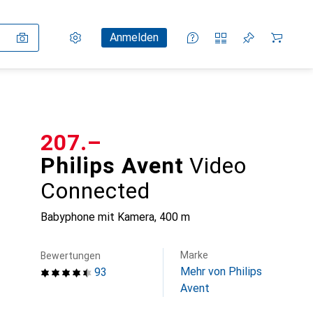
Einstellungen
Kundenkonto
Vergleichslisten
Merklisten
Warenkorb
Anmelden
CHF
207.–
Philips Avent
Video
Connected
Babyphone mit Kamera, 400 m
Marke
Bewertungen
Mehr von Philips
93
Avent