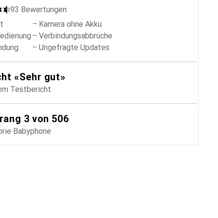
93
Bewertungen
ät
Kamera ohne Akku
Bedienung
Verbindungsabbrüche
ndung
Ungefragte Updates
cht
«
Sehr gut
»
em Testbericht
rang
3
von 506
orie
Babyphone