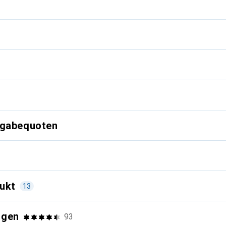
g
kgabequoten
ukt
13
e
ngen
93