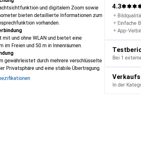
chung
4.3
achtsichtfunktion und digitalem Zoom sowie
mometer bieten detaillierte Informationen zum
Bildqualit
nsprechfunktion vorhanden.
Einfache 
Verbindung
App-Verbi
t mit und ohne WLAN und bietet eine
m im Freien und 50 m in Innenräumen.
Testberi
indung
Bei 1 extern
 gewährleistet durch mehrere verschlüsselte
r Privatsphäre und eine stabile Übertragung.
Verkaufs
ezifikationen
In der Kateg