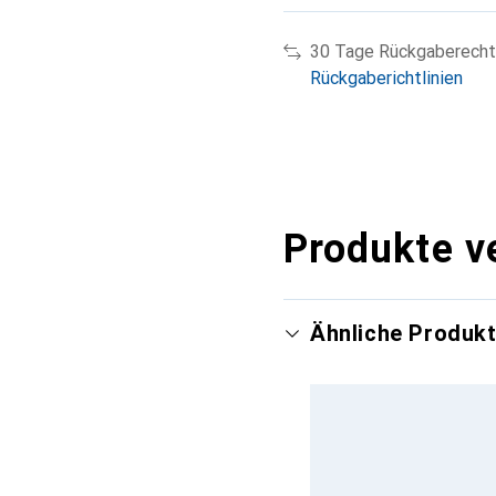
Sehr gut
i
97/100
30 Tage Rückgaberecht
Testmagazin
Einzeltes
Rückgaberichtlinien
Veröffentlichung
Septe
Produkte v
Ähnliche Produk