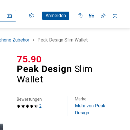
Einstellungen
Kundenkonto
Vergleichslisten
Merklisten
Warenkorb
Anmelden
phone Zubehör
Peak Design Slim Wallet
CHF
75.90
Peak Design
Slim
Wallet
Marke
Bewertungen
Mehr von Peak
2
Design