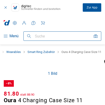
digitec
Zur App
Schneller finden und bestellen
Einstellungen
Kundenkonto
Vergleichslisten
Merklisten
Warenkorb
Navigation nach Kategorien
Menü
Suche
Wearables
Smart Ring Zubehör
Oura 4 Charging Case Size 11
1 Bild
−8%
CHF
81.80
statt
CHF
88.90
Oura
4 Charging Case Size 11