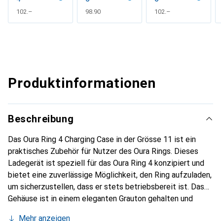
CHF
102.–
CHF
98.90
CHF
102.–
Produktinformationen
Beschreibung
Das Oura Ring 4 Charging Case in der Grösse 11 ist ein
praktisches Zubehör für Nutzer des Oura Rings. Dieses
Ladegerät ist speziell für das Oura Ring 4 konzipiert und
bietet eine zuverlässige Möglichkeit, den Ring aufzuladen,
um sicherzustellen, dass er stets betriebsbereit ist. Das
Gehäuse ist in einem eleganten Grauton gehalten und
besteht aus robustem Kunststoff, was sowohl
Mehr anzeigen