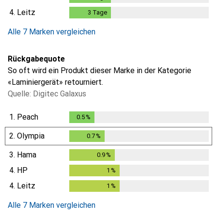
4.
Leitz
3
Tage
3
Tage
Alle 7 Marken vergleichen
Rückgabequote
So oft wird ein Produkt dieser Marke in der Kategorie
«Laminiergerät» retourniert.
Quelle: Digitec Galaxus
1.
Peach
0.5
%
0.5
%
2.
Olympia
0.7
%
0.7
%
3.
Hama
0.9
%
0.9
%
4.
HP
1
%
1
%
4.
Leitz
1
%
1
%
Alle 7 Marken vergleichen