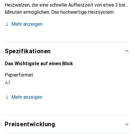
Heizwalzen, die eine schnelle Aufheizzeit von etwa 3 bis 5
Minuten ermöglichen. Das hochwertige Heizsystem
verhindert zudem die Bildung von Streifen und Blasen. Zu
Mehr anzeigen
den Funktionen gehören: Bedienung über Sensortasten,
eine LED-Leiste zur Anzeige des Betriebsstatus
(Aufheizen/Betriebsbereit), wählbare Folienstärke, eine
Stau-Entriegelungstaste (im Falle eines Folienstaus) und
Spezifikationen
eine Aufheizzeit von etwa 3 bis 5 Minuten.
Das Wichtigste auf einen Blick
Papierformat
A3
Mehr anzeigen
Preisentwicklung