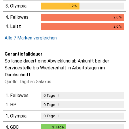
3.
Olympia
1.2
%
1.2
%
4.
Fellowes
2.6
%
2.6
%
4.
Leitz
2.6
%
2.6
%
Alle 7 Marken vergleichen
Garantiefalldauer
So lange dauert eine Abwicklung ab Ankunft bei der
Servicestelle bis Wiedererhalt in Arbeitstagen im
Durchschnitt.
Quelle: Digitec Galaxus
1.
Fellowes
i
0
Tage
1.
HP
i
0
Tage
1.
Olympia
i
0
Tage
4.
GBC
3
Tage
3
Tage