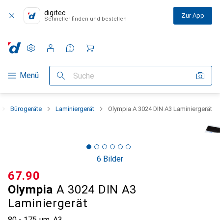
digitec
Zur App
Schneller finden und bestellen
Einstellungen
Kundenkonto
Vergleichslisten
Merklisten
Warenkorb
Navigation nach Kategorien
Menü
Suche
Bürogeräte
Laminiergerät
Olympia A 3024 DIN A3 Laminiergerät
6 Bilder
CHF
67.90
Olympia
A 3024 DIN A3
Laminiergerät
80 - 175 µm, A3