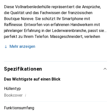
Diese Vollnarbenlederhülle repräsentiert die Ansprüche,
die Qualität und das Fachwissen der französischen
Boutique Noreve. Sie schützt Ihr Smartphone mit
Raffinesse. Entworfen von erfahrenen Handwerkern mit
jahrelanger Erfahrung in der Lederwarenbranche, passt sie
perfekt zu Ihrem Telefon. Massgeschneidert, verleihen
ihre feinen Kurven ihr eine echte zweite Haut. Sie wird
Mehr anzeigen
zum schicken und unverzichtbaren Accessoire für Ihr
Smartphone. International anerkannt für ihre hochwertigen
Produkte ist die Marke Noreve eine zuverlässige Wahl für
eine anspruchsvolle Kundschaft.
Spezifikationen
Das Wichtigste auf einen Blick
Hüllentyp
i
Bookcover
Funktionsumfang