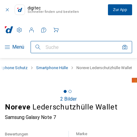
digitec
Zur App
Schneller finden und bestellen
Einstellungen
Kundenkonto
Vergleichslisten
Merklisten
Warenkorb
Navigation nach Kategorien
Menü
Suche
rtphone Schutz
Smartphone Hülle
Noreve Lederschutzhülle Wallet
2 Bilder
Noreve
Lederschutzhülle Wallet
Samsung Galaxy Note 7
Marke
Bewertungen