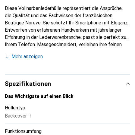
Diese Vollnarbenlederhülle repräsentiert die Ansprüche,
die Qualität und das Fachwissen der französischen
Boutique Noreve. Sie schützt Ihr Smartphone mit Eleganz.
Entworfen von erfahrenen Handwerkern mit jahrelanger
Erfahrung in der Lederwarenbranche, passt sie perfekt zu
Ihrem Telefon. Massgeschneidert, verleihen ihre feinen
Kurven ihr eine echte zweite Haut. Sie wird zum schicken
Mehr anzeigen
und unverzichtbaren Accessoire für Ihr Smartphone. Die
Marke Noreve ist international für ihre hochwertigen
Produkte anerkannt und eine zuverlässige Wahl für eine
anspruchsvolle Kundschaft.
Spezifikationen
Das Wichtigste auf einen Blick
Hüllentyp
i
Backcover
Funktionsumfang