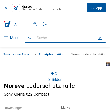
digitec
Zur App
Schneller finden und bestellen
Einstellungen
Kundenkonto
Vergleichslisten
Merklisten
Warenkorb
Navigation nach Kategorien
Menü
Suche
Smartphone Schutz
Smartphone Hülle
Noreve Lederschutzhülle
2 Bilder
Noreve
Lederschutzhülle
Sony Xperia XZ2 Compact
Marke
Bewertungen