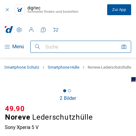
digitec
Zur App
Schneller finden und bestellen
Einstellungen
Kundenkonto
Vergleichslisten
Merklisten
Warenkorb
Navigation nach Kategorien
Menü
Suche
Smartphone Schutz
Smartphone Hülle
Noreve Lederschutzhülle
2 Bilder
CHF
49.90
Noreve
Lederschutzhülle
Sony Xperia 5 V