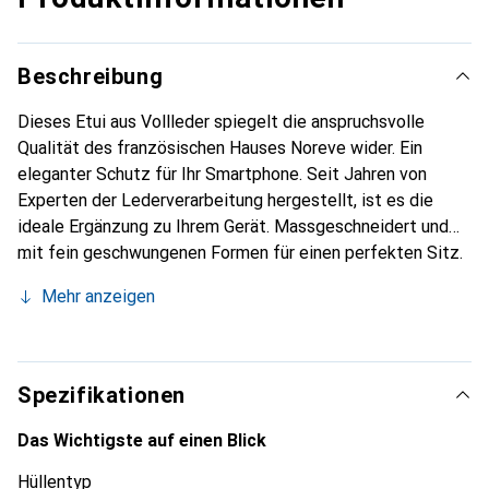
Beschreibung
Dieses Etui aus Vollleder spiegelt die anspruchsvolle
Qualität des französischen Hauses Noreve wider. Ein
eleganter Schutz für Ihr Smartphone. Seit Jahren von
Experten der Lederverarbeitung hergestellt, ist es die
ideale Ergänzung zu Ihrem Gerät. Massgeschneidert und
mit fein geschwungenen Formen für einen perfekten Sitz.
Ein elegantes Accessoire und das ideale Gewand für Ihr
Mehr anzeigen
Smartphone. Die Marke Noreve ist international für ihre
hochwertigen Produkte bekannt und stets eine gute Wahl
für den anspruchsvollen Kunden.
Spezifikationen
Das Wichtigste auf einen Blick
Hüllentyp