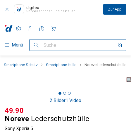
digitec
Zur App
Schneller finden und bestellen
Einstellungen
Kundenkonto
Vergleichslisten
Merklisten
Warenkorb
Navigation nach Kategorien
Menü
Suche
Smartphone Schutz
Smartphone Hülle
Noreve Lederschutzhülle
2 Bilder
1 Video
CHF
49.90
Noreve
Lederschutzhülle
Sony Xperia 5