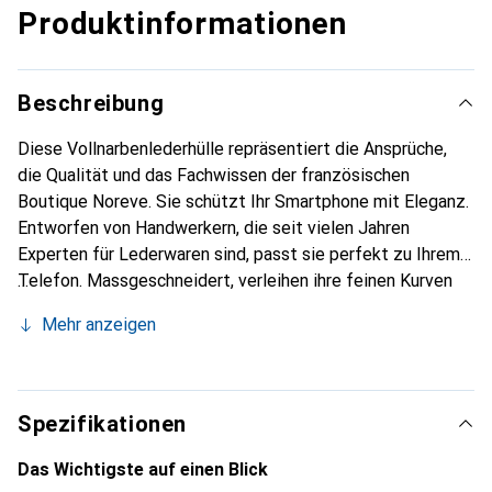
Produktinformationen
Beschreibung
Diese Vollnarbenlederhülle repräsentiert die Ansprüche,
die Qualität und das Fachwissen der französischen
Boutique Noreve. Sie schützt Ihr Smartphone mit Eleganz.
Entworfen von Handwerkern, die seit vielen Jahren
Experten für Lederwaren sind, passt sie perfekt zu Ihrem
Telefon. Massgeschneidert, verleihen ihre feinen Kurven
ihr eine echte zweite Haut. Sie wird zum schicken und
Mehr anzeigen
unverzichtbaren Accessoire Ihres Smartphones.
International anerkannt für ihre hochwertigen Produkte ist
die Marke Noreve eine sichere Wahl für eine
anspruchsvolle Kundschaft.
Spezifikationen
Das Wichtigste auf einen Blick