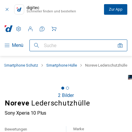
digitec
Zur App
Schneller finden und bestellen
Einstellungen
Kundenkonto
Vergleichslisten
Merklisten
Warenkorb
Navigation nach Kategorien
Menü
Suche
Smartphone Schutz
Smartphone Hülle
Noreve Lederschutzhülle
2 Bilder
Noreve
Lederschutzhülle
Sony Xperia 10 Plus
Marke
Bewertungen