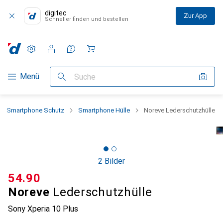
digitec
Zur App
Schneller finden und bestellen
Einstellungen
Kundenkonto
Vergleichslisten
Merklisten
Warenkorb
Navigation nach Kategorien
Menü
Suche
Smartphone Schutz
Smartphone Hülle
Noreve Lederschutzhülle
2 Bilder
CHF
54.90
Noreve
Lederschutzhülle
Sony Xperia 10 Plus