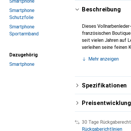
Smartphone
Beschreibung
Smartphone
Schutzfolie
Dieses Vollnarbenleder-
Smartphone
französischen Boutique
Sportarmband
seit vielen Jahren auf 
verleihen seine feinen 
Accessoire Ihres Smartp
Dazugehörig
Mehr anzeigen
eine sichere Wahl für ei
Smartphone
Spezifikationen
Preisentwicklun
30 Tage Rückgaberecht
Rückgaberichtlinien