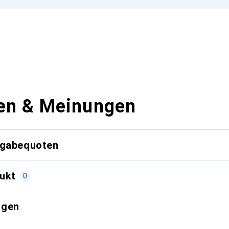
en & Meinungen
kgabequoten
ukt
0
ngen