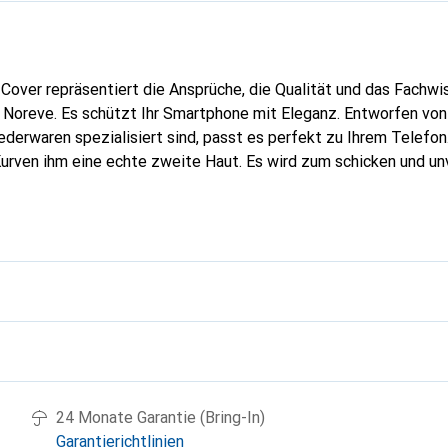
Cover repräsentiert die Ansprüche, die Qualität und das Fachwi
 Noreve. Es schützt Ihr Smartphone mit Eleganz. Entworfen von
Lederwaren spezialisiert sind, passt es perfekt zu Ihrem Telefo
Kurven ihm eine echte zweite Haut. Es wird zum schicken und un
hones. International anerkannt für ihre hochwertigen Produkte
ne anspruchsvolle Klientel.
g
24 Monate Garantie (Bring-In)
Garantierichtlinien