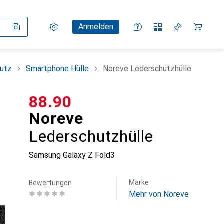
Einstellungen
Kundenkonto
Vergleichslisten
Merklisten
Warenkorb
Anmelden
utz
Smartphone Hülle
Noreve Lederschutzhülle
CHF
88.90
Noreve
Lederschutzhülle
Samsung Galaxy Z Fold3
Marke
Bewertungen
Mehr von Noreve