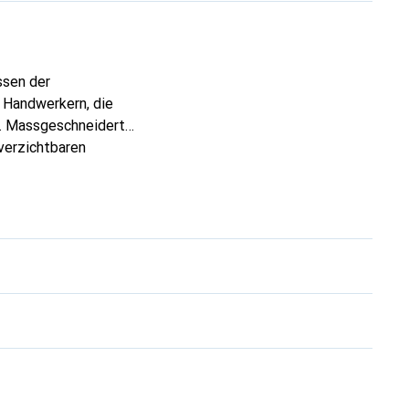
ssen der
 Handwerkern, die
n. Massgeschneidert,
verzichtbaren
 ist die Marke Noreve