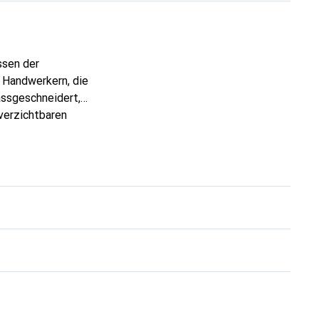
ssen der
 Handwerkern, die
assgeschneidert,
verzichtbaren
 ist die Marke Noreve