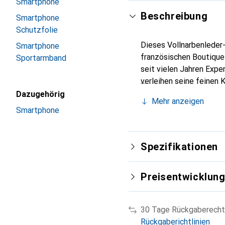
Smartphone
Beschreibung
Smartphone
Schutzfolie
Dieses Vollnarbenleder-
Smartphone
französischen Boutique
Sportarmband
seit vielen Jahren Expe
verleihen seine feinen 
Accessoire für Ihr Smar
Dazugehörig
Mehr anzeigen
eine sichere Wahl für e
Smartphone
Spezifikationen
Preisentwicklun
30 Tage Rückgaberecht
Rückgaberichtlinien