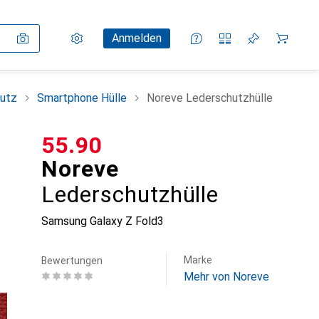
Einstellungen
Kundenkonto
Vergleichslisten
Merklisten
Warenkorb
Anmelden
utz
Smartphone Hülle
Noreve Lederschutzhülle
CHF
55.90
Noreve
Lederschutzhülle
Samsung Galaxy Z Fold3
Marke
Bewertungen
Mehr von Noreve