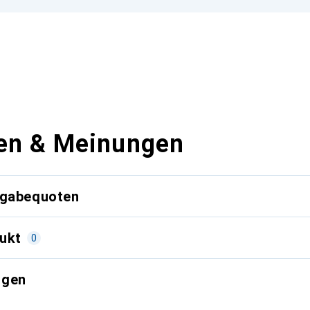
en & Meinungen
kgabequoten
ukt
0
ngen