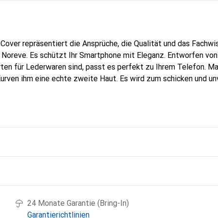
Cover repräsentiert die Ansprüche, die Qualität und das Fachwi
 Noreve. Es schützt Ihr Smartphone mit Eleganz. Entworfen von
rten für Lederwaren sind, passt es perfekt zu Ihrem Telefon. M
Kurven ihm eine echte zweite Haut. Es wird zum schicken und un
tphone. International anerkannt für ihre hochwertigen Produkte
ine anspruchsvolle Kundschaft.
g
24 Monate Garantie (Bring-In)
Garantierichtlinien