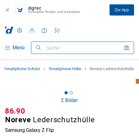
digitec
Zur App
Schneller finden und bestellen
Einstellungen
Kundenkonto
Vergleichslisten
Merklisten
Warenkorb
Navigation nach Kategorien
Menü
Suche
Smartphone Schutz
Smartphone Hülle
Noreve Lederschutzhülle
2 Bilder
CHF
86.90
Noreve
Lederschutzhülle
Samsung Galaxy Z Flip