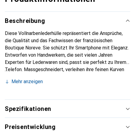
Beschreibung
Diese Vollnarbenlederhülle repräsentiert die Ansprüche,
die Qualität und das Fachwissen der französischen
Boutique Noreve. Sie schützt Ihr Smartphone mit Eleganz.
Entworfen von Handwerkern, die seit vielen Jahren
Experten für Lederwaren sind, passt sie perfekt zu Ihrem
Telefon. Massgeschneidert, verleihen ihre feinen Kurven
ihr eine echte zweite Haut. Sie wird zum schicken und
Mehr anzeigen
unverzichtbaren Accessoire für Ihr Smartphone.
International anerkannt für ihre hochwertigen Produkte ist
die Marke Noreve eine sichere Wahl für eine
anspruchsvolle Klientel.
Spezifikationen
Preisentwicklung