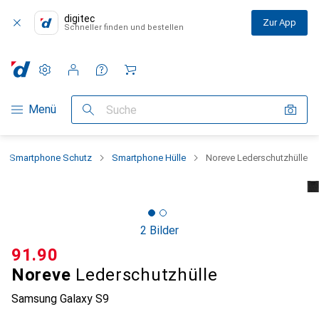
digitec
Zur App
Schneller finden und bestellen
Einstellungen
Kundenkonto
Vergleichslisten
Merklisten
Warenkorb
Navigation nach Kategorien
Menü
Suche
Smartphone Schutz
Smartphone Hülle
Noreve Lederschutzhülle
2 Bilder
CHF
91.90
Noreve
Lederschutzhülle
Samsung Galaxy S9