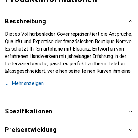
Beschreibung
Dieses Vollnarbenleder-Cover repräsentiert die Ansprüche,
Qualität und Expertise der französischen Boutique Noreve.
Es schützt Ihr Smartphone mit Eleganz. Entworfen von
erfahrenen Handwerkern mit jahrelanger Erfahrung in der
Lederwarenbranche, passt es perfekt zu Ihrem Telefon.
Massgeschneidert, verleihen seine feinen Kurven ihm eine
echte zweite Haut. Es wird zum schicken und
Mehr anzeigen
unverzichtbaren Accessoire für Ihr Smartphone.
International anerkannt für ihre hochwertigen Produkte ist
die Marke Noreve eine zuverlässige Wahl für eine
anspruchsvolle Kundschaft.
Spezifikationen
Preisentwicklung