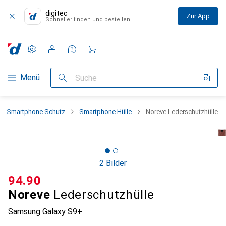
digitec
Zur App
Schneller finden und bestellen
Einstellungen
Kundenkonto
Vergleichslisten
Merklisten
Warenkorb
Navigation nach Kategorien
Menü
Suche
Smartphone Schutz
Smartphone Hülle
Noreve Lederschutzhülle
2 Bilder
CHF
94.90
Noreve
Lederschutzhülle
Samsung Galaxy S9+