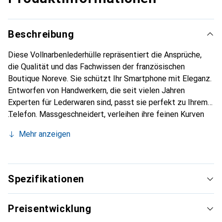
Beschreibung
Diese Vollnarbenlederhülle repräsentiert die Ansprüche,
die Qualität und das Fachwissen der französischen
Boutique Noreve. Sie schützt Ihr Smartphone mit Eleganz.
Entworfen von Handwerkern, die seit vielen Jahren
Experten für Lederwaren sind, passt sie perfekt zu Ihrem
Telefon. Massgeschneidert, verleihen ihre feinen Kurven
ihr eine echte zweite Haut. Sie wird zum schicken und
Mehr anzeigen
unverzichtbaren Accessoire für Ihr Smartphone.
International anerkannt für ihre hochwertigen Produkte ist
die Marke Noreve eine sichere Wahl für eine
anspruchsvolle Kundschaft.
Spezifikationen
Preisentwicklung