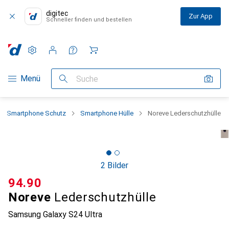
digitec
Zur App
Schneller finden und bestellen
Einstellungen
Kundenkonto
Vergleichslisten
Merklisten
Warenkorb
Navigation nach Kategorien
Menü
Suche
Smartphone Schutz
Smartphone Hülle
Noreve Lederschutzhülle
2 Bilder
CHF
94.90
Noreve
Lederschutzhülle
Samsung Galaxy S24 Ultra