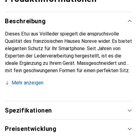
Beschreibung
Dieses Etui aus Vollleder spiegelt die anspruchsvolle
Qualität des französischen Hauses Noreve wider. Es bietet
eleganten Schutz für Ihr Smartphone. Seit Jahren von
Experten der Lederverarbeitung hergestellt, ist es die
ideale Ergänzung zu Ihrem Gerät. Massgeschneidert und
mit fein geschwungenen Formen für einen perfekten Sitz.
Ein elegantes Accessoire und das ideale Gewand für Ihr
Mehr anzeigen
Smartphone. Die Marke Noreve ist international für ihre
hochwertigen Produkte bekannt und stets eine gute Wahl
für den anspruchsvollen Kunden.
Spezifikationen
Preisentwicklung